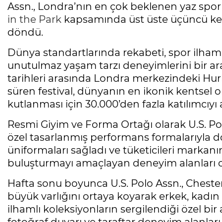
Assn., Londra’nın en çok beklenen yaz spor 
in the Park
kapsamında üst üste üçüncü kez
döndü.
Dünya standartlarında rekabeti, spor ilhaml
unutulmaz yaşam tarzı deneyimlerini bir ara
tarihleri arasında Londra merkezindeki Hurl
süren festival, dünyanın en ikonik kentsel
kutlanması için 30.000’den fazla katılımcıyı a
Resmi Giyim ve Forma Ortağı olarak U.S. Po
özel tasarlanmış performans formalarıyla 
üniformaları sağladı ve tüketicileri markan
buluşturmayı amaçlayan deneyim alanları o
Hafta sonu boyunca U.S. Polo Assn., Chester
büyük varlığını ortaya koyarak erkek, kadın 
ilhamlı koleksiyonların sergilendiği özel bir 