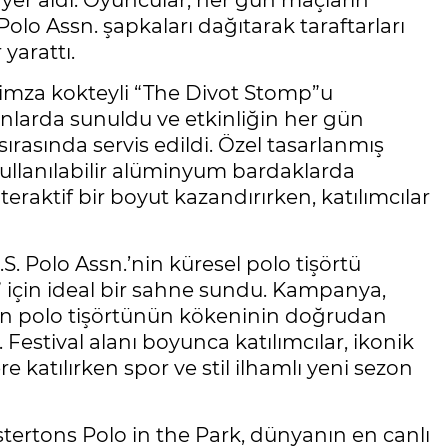
 yer aldı. Oyuncular, her gün maçların
 Polo Assn. şapkaları dağıtarak taraftarları
yarattı.
in imza kokteyli “The Divot Stomp”u
anlarda sunuldu ve etkinliğin her gün
sırasında servis edildi. Özel tasarlanmış
 kullanılabilir alüminyum bardaklarda
eraktif bir boyut kazandırırken, katılımcılar
. Polo Assn.’nin küresel polo tişörtü
için ideal bir sahne sundu. Kampanya,
an polo tişörtünün kökeninin doğrudan
estival alanı boyunca katılımcılar, ikonik
 katılırken spor ve stil ilhamlı yeni sezon
tertons Polo in the Park, dünyanın en canlı