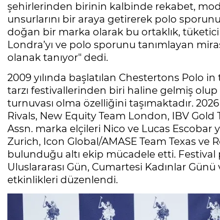
şehirlerinden birinin kalbinde rekabet, moda,
unsurlarını bir araya getirerek polo sporunu
doğan bir marka olarak bu ortaklık, tüketic
Londra’yı ve polo sporunu tanımlayan mirası
olanak tanıyor" dedi.
2009 yılında başlatılan Chestertons Polo i
tarzı festivallerinden biri haline gelmiş o
turnuvası olma özelliğini taşımaktadır. 202
Rivals, New Equity Team London, IBV Gold
Assn. marka elçileri Nico ve Lucas Escobar 
Zurich, Icon Global/AMASE Team Texas ve R
bulunduğu altı ekip mücadele etti. Festi
Uluslararası Gün, Cumartesi Kadınlar Günü 
etkinlikleri düzenlendi.