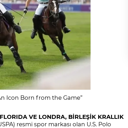
 “An Icon Born from the Game”
FLORIDA VE LONDRA, B
İ
RLE
Şİ
K KRALLIK
USPA) resmi spor markası olan U.S. Polo