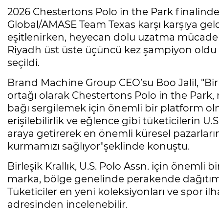
2026 Chestertons Polo in the Park finalind
Global/AMASE Team Texas karşı karşıya geld
eşitlenirken, heyecan dolu uzatma mücade
Riyadh üst üste üçüncü kez şampiyon oldu
seçildi.
Brand Machine Group CEO’su Boo Jalil, "Birleşi
ortağı olarak Chestertons Polo in the Park,
bağı sergilemek için önemli bir platform olm
erişilebilirlik ve eğlence gibi tüketicilerin U
araya getirerek en önemli küresel pazarlar
kurmamızı sağlıyor"şeklinde konuştu.
Birleşik Krallık, U.S. Polo Assn. için önem
marka, bölge genelinde perakende dağıtımın
Tüketiciler en yeni koleksiyonları ve spor ilha
adresinden incelenebilir.