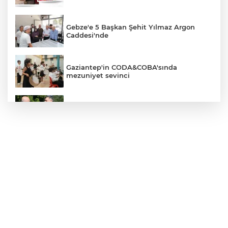
Gebze'e 5 Başkan Şehit Yılmaz Argon
Caddesi'nde
Gaziantep'in CODA&COBA'sında
mezuniyet sevinci
İçişleri Bakanı Çiftçi'den YÖK ziyareti
CHP'de kongre hazırlıkları hızlandı... 8 ile
daha yeni il başkanı atandı
Sakarya'da gençler istedi, Başkan
Alemdar talimat verdi