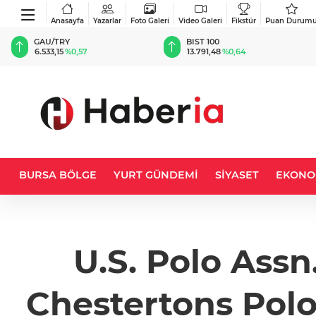
Anasayfa
Yazarlar
Foto Galeri
Video Galeri
Fikstür
Puan Durum
BIST 100
USD
13.791,48
%0,64
47,5915
%0,06
BURSA BÖLGE
YURT GÜNDEMİ
SİYASET
EKONO
U.S. Polo Ass
Chestertons Polo