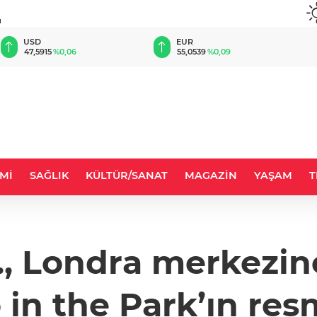
u
EUR
GBP
55,0539
%0,09
64,1983
%0,18
Mİ
SAĞLIK
KÜLTÜR/SANAT
MAGAZİN
YAŞAM
T
n., Londra merkezin
 in the Park’ın res