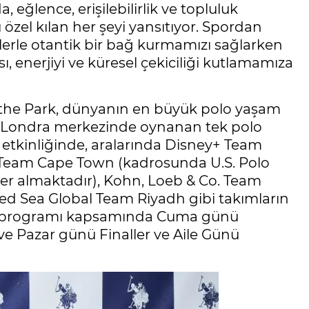
 eğlence, erişilebilirlik ve topluluk
 özel kılan her şeyi yansıtıyor. Spordan
ilerle otantik bir bağ kurmamızı sağlarken
, enerjiyi ve küresel çekiciliği kutlamamıza
n the Park, dünyanın en büyük polo yaşam
lup Londra merkezinde oynanan tek polo
6 etkinliğinde, aralarında Disney+ Team
 Team Cape Town (kadrosunda U.S. Polo
yer almaktadır), Kohn, Loeb & Co. Team
ed Sea Global Team Riyadh gibi takımların
val programı kapsamında Cuma günü
ve Pazar günü Finaller ve Aile Günü