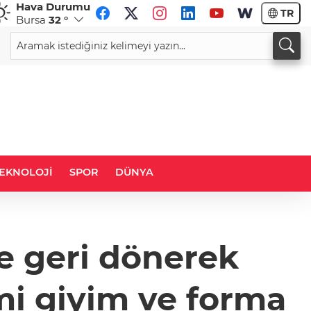
Hava Durumu
TR
Bursa
32 °
CHF
CAD
58,8058
%-0,21
33,9826
%0,12
EKNOLOJİ
SPOR
DÜNYA
e geri dönerek
mi giyim ve forma