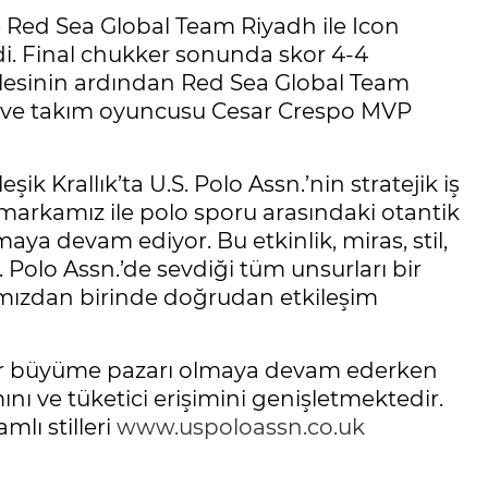
e Red Sea Global Team Riyadh ile Icon
i. Final chukker sonunda skor 4-4
lesinin ardından Red Sea Global Team
 ve takım oyuncusu Cesar Crespo MVP
k Krallık’ta U.S. Polo Assn.’nin stratejik iş
 markamız ile polo sporu arasındaki otantik
aya devam ediyor. Bu etkinlik, miras, stil,
.S. Polo Assn.’de sevdiği tüm unsurları bir
ımızdan birinde doğrudan etkileşim
li bir büyüme pazarı olmaya devam ederken
ı ve tüketici erişimini genişletmektedir.
mlı stilleri
www.uspoloassn.co.uk