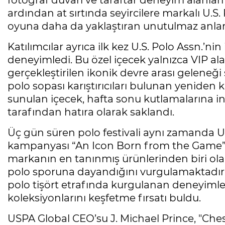
fotoğraf duvarı ve taraftar deneyim alanları
ardından at sırtında seyircilere markalı U.S.
oyuna daha da yaklaştıran unutulmaz anlar 
Katılımcılar ayrıca ilk kez U.S. Polo Assn.’n
deneyimledi. Bu özel içecek yalnızca VIP al
gerçekleştirilen ikonik devre arası geleneği 
polo sopası karıştırıcıları bulunan yeniden
sunulan içecek, hafta sonu kutlamalarına int
tarafından hatıra olarak saklandı.
Üç gün süren polo festivali aynı zamanda U.S
kampanyası “An Icon Born from the Game” 
markanın en tanınmış ürünlerinden biri ol
polo sporuna dayandığını vurgulamaktadır. F
polo tişört etrafında kurgulanan deneyimlere
koleksiyonlarını keşfetme fırsatı buldu.
USPA Global CEO’su J. Michael Prince, "Ches