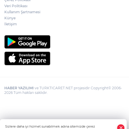
kolaylığı... Süre 2 yıla kadar uzatılabilecek
Veri Politikası
Kullanım Şartnamesi
Künye
İletişim
HABER YAZILIMI
ve TURKTICARET.NET projesidir Copyright© 2006-
2026 Tüm hakları saklıdır.
Sizlere daha iyi hizmet sunabilmek adına sitemizde çerez