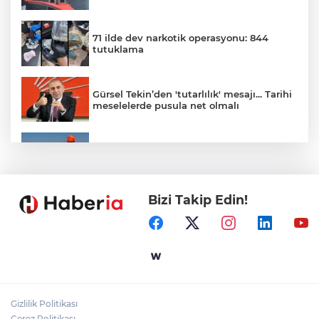
71 ilde dev narkotik operasyonu: 844
tutuklama
Gürsel Tekin’den 'tutarlılık' mesajı... Tarihi
meselelerde pusula net olmalı
Marmara Adası açıklarında arızalanan
tekne kurtarıldı
Bizi Takip Edin!
Samsun’da Alaçam'a yeni yaşam alanı
kazandırıldı
Yapay zekada onlarca uygulamanın
yerini tek asistan alabilir
Gizlilik Politikası
YÖK'ten uluslararası mezunlara ikamet
Çerez Politikası