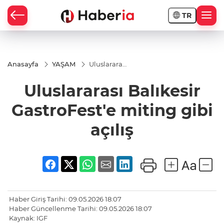
TR
Anasayfa
YAŞAM
Uluslararası
Balıkesir
GastroFest'e
Uluslararası Balıkesir
miting gibi
açılış
GastroFest'e miting gibi
açılış
Haber Giriş Tarihi: 09.05.2026 18:07
Haber Güncellenme Tarihi: 09.05.2026 18:07
Kaynak: IGF