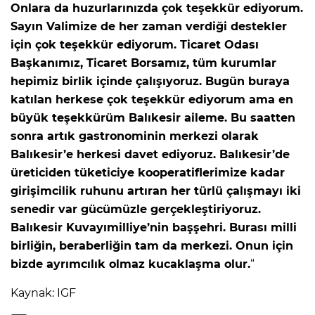
Onlara da huzurlarınızda çok teşekkür ediyorum.
Sayın Valimize de her zaman verdiği destekler
için çok teşekkür ediyorum. Ticaret Odası
Başkanımız, Ticaret Borsamız, tüm kurumlar
hepimiz birlik içinde çalışıyoruz. Bugün buraya
katılan herkese çok teşekkür ediyorum ama en
büyük teşekkürüm Balıkesir aileme. Bu saatten
sonra artık gastronominin merkezi olarak
Balıkesir’e herkesi davet ediyoruz. Balıkesir’de
üreticiden tüketiciye kooperatiflerimize kadar
girişimcilik ruhunu artıran her türlü çalışmayı iki
senedir var gücümüzle gerçekleştiriyoruz.
Balıkesir Kuvayımilliye’nin başşehri. Burası milli
birliğin, beraberliğin tam da merkezi. Onun için
bizde ayrımcılık olmaz kucaklaşma olur.
“
Kaynak: IGF