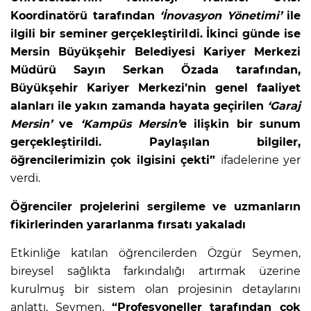
Koordinatörü tarafından
‘İnovasyon Yönetimi’
ile
ilgili bir seminer gerçekleştirildi. İkinci günde ise
Mersin Büyükşehir Belediyesi Kariyer Merkezi
Müdürü Sayın Serkan Özada tarafından,
Büyükşehir Kariyer Merkezi’nin genel faaliyet
alanları ile yakın zamanda hayata geçirilen
‘Garaj
Mersin’
ve
‘Kampüs Mersin’
e ilişkin bir sunum
gerçekleştirildi. Paylaşılan bilgiler,
öğrencilerimizin çok ilgisini çekti”
ifadelerine yer
verdi.
Öğrenciler projelerini sergileme ve uzmanların
fikirlerinden yararlanma fırsatı yakaladı
Etkinliğe katılan öğrencilerden Özgür Seymen,
bireysel sağlıkta farkındalığı artırmak üzerine
kurulmuş bir sistem olan projesinin detaylarını
anlattı. Seymen,
“Profesyoneller tarafından çok