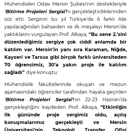
Mühendisleri Odası Mersin Şubesi’nin destekleriyle
‘Bitirme Projeleri Sergisi’
ni gerçekleştirdiklerinden
söz etti. Serginin bu yıl Türkiye’de 6 farklı ilde
yapılacağından bahseden ve ilk meşaleyi Mersin’de
yaktıklarını vurgulayan Prof. Alkaya,
“Bu sene 2.’sini
düzenlediğimiz sergiye çok ciddi anlamda bir
katılım var. Mersin’in yanı sıra Karaman, Niğde,
Kayseri ve Tarsus gibi birçok farklı üniversiteden
70 öğrencimiz, 30’a yakın proje ile katılım
sağladı”
diye konuştu.
Mühendislik fakültelerinde okuyan ve mezun
aşamasındaki öğrenciler tarafından hayata geçirilen
‘Bitirme Projeleri Sergisi’
nin 22-23 Haziran’da
gerçekleştiğini kaydeden Prof. Alkaya,
“Etkinliğin
ilk gününde proje sergimiz oldu, açılış
konuşmalarımız gerçekleşti ve Mersin
Üniversitesi’nin Teknoloji Transfer Ofisi