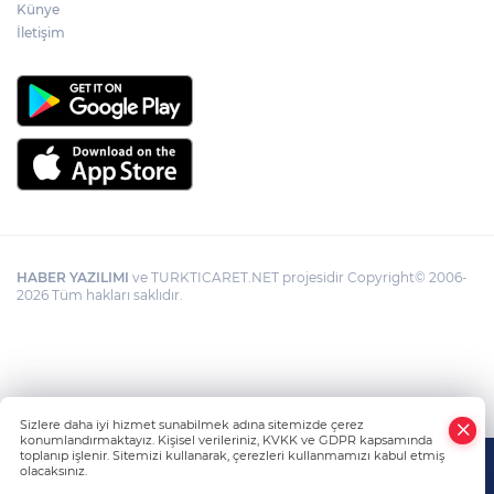
Künye
İletişim
HABER YAZILIMI
ve TURKTICARET.NET projesidir Copyright© 2006-
2026 Tüm hakları saklıdır.
Sizlere daha iyi hizmet sunabilmek adına sitemizde çerez
konumlandırmaktayız. Kişisel verileriniz, KVKK ve GDPR kapsamında
toplanıp işlenir. Sitemizi kullanarak, çerezleri kullanmamızı kabul etmiş
olacaksınız.
Anasayfa
Haber Ara
Yazarlar