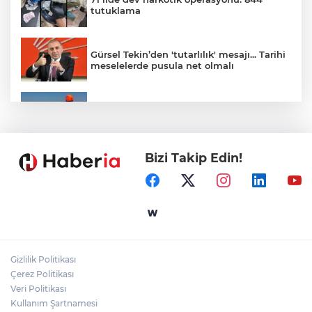
tutuklama
Gürsel Tekin’den 'tutarlılık' mesajı... Tarihi
meselelerde pusula net olmalı
Marmara Adası açıklarında arızalanan
tekne kurtarıldı
Bizi Takip Edin!
Samsun’da Alaçam'a yeni yaşam alanı
kazandırıldı
Yapay zekada onlarca uygulamanın
yerini tek asistan alabilir
Gizlilik Politikası
YÖK'ten uluslararası mezunlara ikamet
Çerez Politikası
kolaylığı... Süre 2 yıla kadar uzatılabilecek
Veri Politikası
Kullanım Şartnamesi