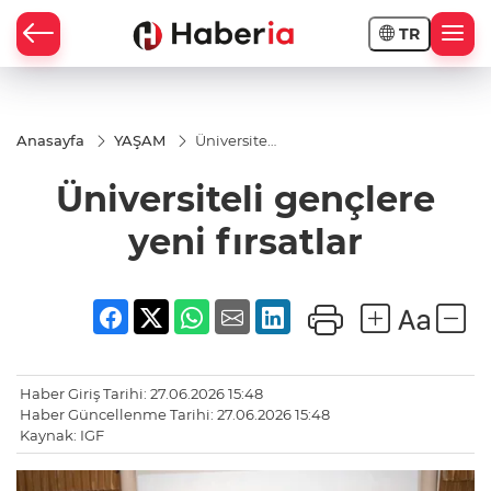
TR
Anasayfa
YAŞAM
Üniversiteli
gençlere
yeni
Üniversiteli gençlere
fırsatlar
yeni fırsatlar
Haber Giriş Tarihi: 27.06.2026 15:48
Haber Güncellenme Tarihi: 27.06.2026 15:48
Kaynak: IGF