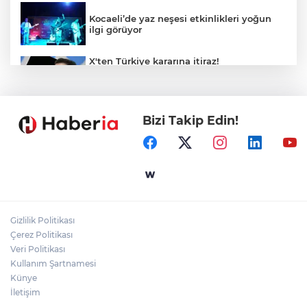
Kocaeli’de yaz neşesi etkinlikleri yoğun
ilgi görüyor
X'ten Türkiye kararına itiraz!
İmamoğlu'nun Cumhurbaşkanlığı
Adaylığı Ofisi hesabına erişim engeli
mahkemeye taşındı
Bizi Takip Edin!
Mersin'de 4 merkez ilçeye güçlü yağmur
suyu yatırımı
Türk Kayak Merkezleri Birliği'nin 3'üncü
zirvesi Kayseri Erciyes'te
Gizlilik Politikası
Özgür Aras'ın çok konuşulan kitabı yeni
Çerez Politikası
baskısını Titanic Luxury Collection
Veri Politikası
Bodrum’da kutladı
Kullanım Şartnamesi
Künye
İletişim