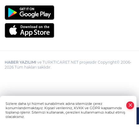
HABER YAZILIMI
ve TURKTICARET.NET projesidir Copyright© 2006-
2026 Tüm hakları saklıdır.
Sizlere daha iyi hizmet sunabilmek adına sitemizde çerez
konumlandırmaktayız. Kişisel verileriniz, KVKK ve GDPR kapsamında
toplanıp işlenir. Sitemizi kullanarak, çerezleri kullanmamızı kabul etmiş
olacaksınız.
Anasayfa
Haber Ara
Yazarlar