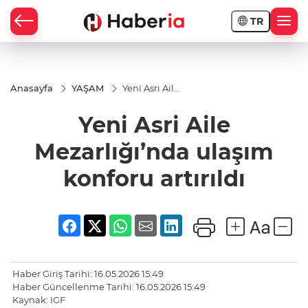
TR
Anasayfa
YAŞAM
Yeni Asri Aile
Mezarlığı’nda
ulaşım
Yeni Asri Aile
konforu
artırıldı
Mezarlığı’nda ulaşım
konforu artırıldı
Haber Giriş Tarihi: 16.05.2026 15:49
Haber Güncellenme Tarihi: 16.05.2026 15:49
Kaynak: IGF