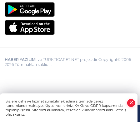
HABER YAZILIMI
ve TURKTICARET.NET projesidir Copyright© 2006-
2026 Tüm hakları saklıdır.
Sizlere daha iyi hizmet sunabilmek adına sitemizde çerez
konumlandırmaktayız. Kişisel verileriniz, KVKK ve GDPR kapsamında
toplanıp işlenir. Sitemizi kullanarak, çerezleri kullanmamızı kabul etmiş
olacaksınız.
Anasayfa
Haber Ara
Yazarlar