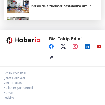
Mersin’de alzheimer hastalarına umut
Kayseri Talas Yeni Dünya ERVA Spor
Okulu açıldı
Bizi Takip Edin!
Ormanya’nın Atlas’ı yaban hayatına ışık
tutacak
Bursa İnegöl'de Alanyurt Yüzme
Havuzu'nda çalışmalar tam gaz
Gizlilik Politikası
Kayseri Melikgazi'den ücretsiz yaz
Çerez Politikası
kursları
Veri Politikası
Kullanım Şartnamesi
Künye
İletişim