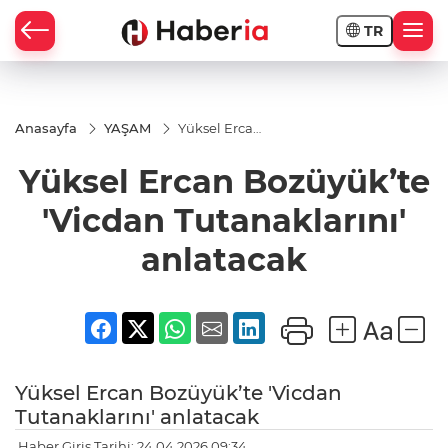
TR
Anasayfa
YAŞAM
Yüksel Ercan
Bozüyük’te
'Vicdan
Yüksel Ercan Bozüyük’te
Tutanaklarını'
anlatacak
'Vicdan Tutanaklarını'
anlatacak
Yüksel Ercan Bozüyük’te 'Vicdan
Tutanaklarını' anlatacak
Haber Giriş Tarihi: 24.04.2026 09:34