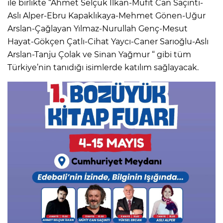
ile birlikte “Ahmet Selçuk İlkan-Müfit Can Saçıntı-
Aslı Alper-Ebru Kapaklıkaya-Mehmet Gönen-Uğur
Arslan-Çağlayan Yılmaz-Nurullah Genç-Mesut
Hayat-Gökçen Çatlı-Cihat Yaycı-Caner Sarıoğlu-Aslı
Arslan-Tanju Çolak ve Sinan Yağmur “ gibi tüm
Türkiye’nin tanıdığı isimlerde katılım sağlayacak.