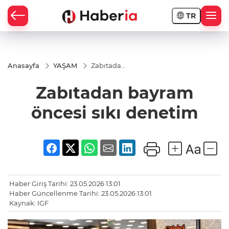
TR
Anasayfa
YAŞAM
Zabıtadan
bayram
öncesi sıkı
Zabıtadan bayram
denetim
öncesi sıkı denetim
Haber Giriş Tarihi: 23.05.2026 13:01
Haber Güncellenme Tarihi: 23.05.2026 13:01
Kaynak: IGF