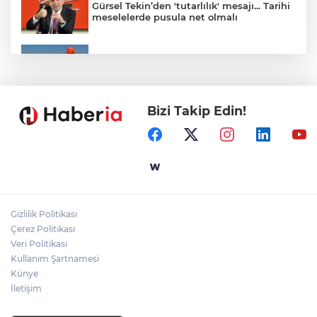
Gürsel Tekin’den 'tutarlılık' mesajı... Tarihi
meselelerde pusula net olmalı
Marmara Adası açıklarında arızalanan
tekne kurtarıldı
Bizi Takip Edin!
Samsun’da Alaçam'a yeni yaşam alanı
kazandırıldı
Yapay zekada onlarca uygulamanın
yerini tek asistan alabilir
Gizlilik Politikası
YÖK'ten uluslararası mezunlara ikamet
Çerez Politikası
kolaylığı... Süre 2 yıla kadar uzatılabilecek
Veri Politikası
Kullanım Şartnamesi
Künye
İletişim