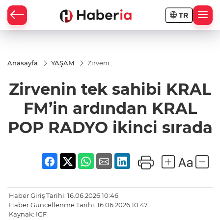
TR
Anasayfa
YAŞAM
Zirvenin
tek
sahibi
Zirvenin tek sahibi KRAL
KRAL
FM’in
ardından
FM’in ardından KRAL
KRAL
POP
POP RADYO ikinci sırada
RADYO
ikinci
sırada
Haber Giriş Tarihi: 16.06.2026 10:46
Haber Güncellenme Tarihi: 16.06.2026 10:47
Kaynak: IGF