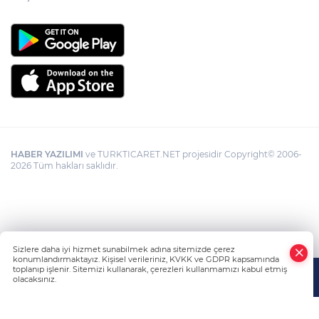
HABER YAZILIMI
ve TURKTICARET.NET projesidir Copyright© 2006-
2026 Tüm hakları saklıdır.
Sizlere daha iyi hizmet sunabilmek adına sitemizde çerez
konumlandırmaktayız. Kişisel verileriniz, KVKK ve GDPR kapsamında
toplanıp işlenir. Sitemizi kullanarak, çerezleri kullanmamızı kabul etmiş
olacaksınız.
Anasayfa
Haber Ara
Yazarlar