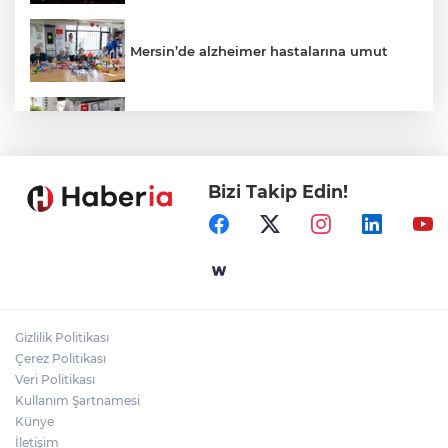
Mersin’de alzheimer hastalarına umut
Kayseri Talas Yeni Dünya ERVA Spor
Okulu açıldı
Bizi Takip Edin!
Ormanya’nın Atlas’ı yaban hayatına ışık
tutacak
Bursa İnegöl'de Alanyurt Yüzme
Havuzu'nda çalışmalar tam gaz
Gizlilik Politikası
Kayseri Melikgazi'den ücretsiz yaz
Çerez Politikası
kursları
Veri Politikası
Kullanım Şartnamesi
Künye
İletişim