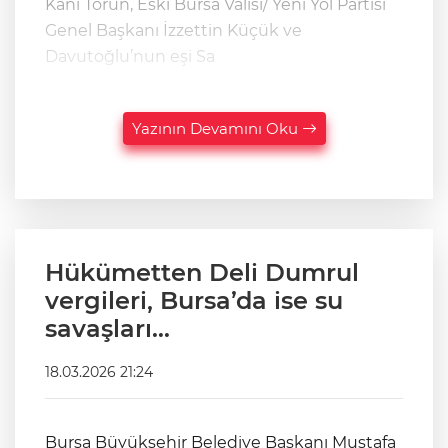
Kani Torun, Eski Bursa Valisi/ Yeni Yol Partisi
Genel Başkanı İzzettin Küçük ve
Davutoğlu’nun eşi Sa
Yazının Devamını Oku
Hükümetten Deli Dumrul
vergileri, Bursa’da ise su
savaşları…
18.03.2026 21:24
Bursa Büyükşehir Belediye Başkanı Mustafa