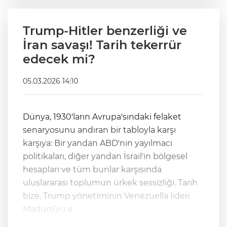
Trump-Hitler benzerliği ve
İran savaşı! Tarih tekerrür
edecek mi?
05.03.2026 14:10
Dünya, 1930'ların Avrupa'sındaki felaket
senaryosunu andıran bir tabloyla karşı
karşıya: Bir yandan ABD'nin yayılmacı
politikaları, diğer yandan İsrail'in bölgesel
hesapları ve tüm bunlar karşısında
uluslararası toplumun ürkek sessizliği. Tarih
bize, Trump yönetiminin Venezuella lideri
Maduro’yu e