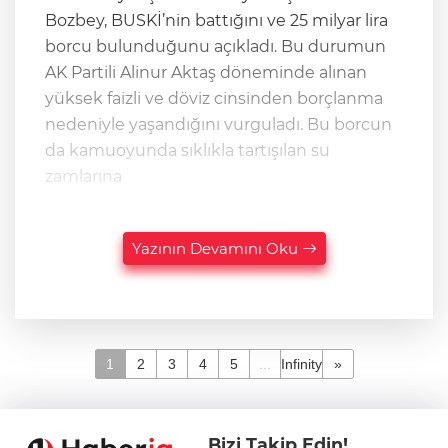
Bozbey, BUSKİ’nin battığını ve 25 milyar lira
borcu bulunduğunu açıkladı. Bu durumun
AK Partili Alinur Aktaş döneminde alınan
yüksek faizli ve döviz cinsinden borçlanma
nedeniyle yaşandığını vurguladı. Bu borcun
da kamuoyunda sıklıkla tartışılan su
zamlarına
Yazının Devamını Oku
1
2
3
4
5
...
Infinity
»
Bizi Takip Edin!