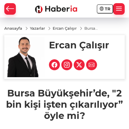
TR
Anasayfa
Yazarlar
Ercan Çalışır
Bursa
Büyükşehir’de,
"2 bin kişi işten
Ercan Çalışır
çıkarılıyor”
öyle mi?
Bursa Büyükşehir’de, "2
bin kişi işten çıkarılıyor”
öyle mi?