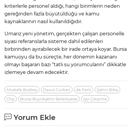
kriterlerle personel aldığı, hangi birimlerin neden
gereğinden fazla büyütüldüğü ve kamu
kaynaklarının nasıl kullanıldığıdır.
Umarız yeni yönetim, gerçekten çalışan personelle
siyasi referanslarla sisteme dahil edilenleri
birbirinden ayırabilecek bir irade ortaya koyar. Bursa
kamuoyu da bu süreçte, her dönemin kazananı
olmayı başaran bazı “tatlı su yorumcularını” dikkatle
izlemeye devam edecektir.
Mustafa Bozbey
Davut Gürkan
Ak Parti
Şahin Biba
Chp
Bursa Büyükşehir Belediyessi
Işçi Çıkarma
Yorum Ekle