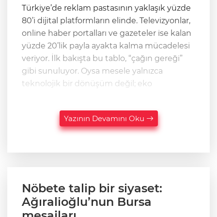
Türkiye’de reklam pastasının yaklaşık yüzde
80’i dijital platformların elinde. Televizyonlar,
online haber portalları ve gazeteler ise kalan
yüzde 20’lik payla ayakta kalma mücadelesi
veriyor. İlk bakışta bu tablo, “çağın gereği”
gibi sunuluyor. Oysa mesele yalnızca
teknolojik bir dönüşüm değil; eko
Yazının Devamını Oku
Nöbete talip bir siyaset:
Ağıralioğlu’nun Bursa
mesajları…