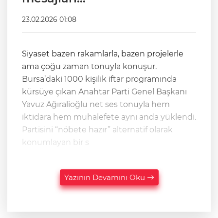
23.02.2026 01:08
Siyaset bazen rakamlarla, bazen projelerle
ama çoğu zaman tonuyla konuşur.
Bursa’daki 1000 kişilik iftar programında
kürsüye çıkan Anahtar Parti Genel Başkanı
Yavuz Ağıralioğlu net ses tonuyla hem
iktidara hem muhalefete aynı anda yüklendi.
Partisini “nöbete hazır” alternatif olarak
konumlayan bir s
Yazının Devamını Oku