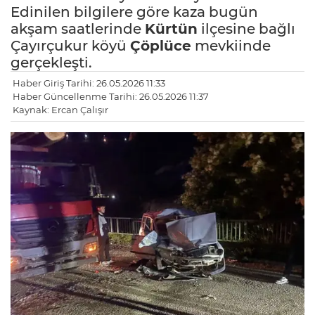
Edinilen bilgilere göre kaza bugün
akşam saatlerinde
Kürtün
ilçesine bağlı
Çayırçukur köyü
Çöplüce
mevkiinde
gerçekleşti.
Haber Giriş Tarihi: 26.05.2026 11:33
Haber Güncellenme Tarihi: 26.05.2026 11:37
Kaynak: Ercan Çalışır