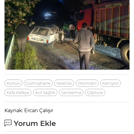
Kürtün
Gümüşhane
Yaralılar
Otomobil
Kamyon
Kafa Kafaya
Acil Sağlık
Jandarma
Çöplüce
Kaynak: Ercan Çalışır
Yorum Ekle