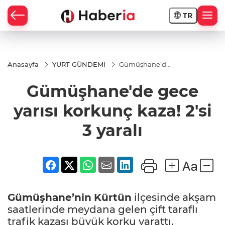
TR
Anasayfa
YURT GÜNDEMİ
Gümüşhane'de
gece yarısı
korkunç kaza!
Gümüşhane'de gece
2'si 3 yaralı
yarısı korkunç kaza! 2'si
3 yaralı
Gümüşhane’nin
Kürtün
ilçesinde akşam
saatlerinde meydana gelen çift taraflı
trafik kazası büyük korku yarattı.