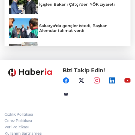
İçişleri Bakanı Çiftçi'den YÖK ziyareti
Sakarya'da gençler istedi, Başkan
Alemdar talimat verdi
Temmuz'da 107 bin gıda denetimine 250
milyon TL ceza kesildi
Bizi Takip Edin!
CHP'de kongre hazırlıkları hızlandı... 8 ile
daha yeni il başkanı atandı
Gebze'e 5 Başkan Şehit Yılmaz Argon
Caddesi'nde
Gizlilik Politikası
Çerez Politikası
Akademi Manisa’da eğitimler başladı
Veri Politikası
Kullanım Şartnamesi