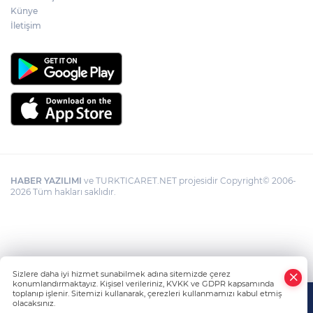
Künye
İletişim
HABER YAZILIMI
ve TURKTICARET.NET projesidir Copyright© 2006-
2026 Tüm hakları saklıdır.
Sizlere daha iyi hizmet sunabilmek adına sitemizde çerez
konumlandırmaktayız. Kişisel verileriniz, KVKK ve GDPR kapsamında
toplanıp işlenir. Sitemizi kullanarak, çerezleri kullanmamızı kabul etmiş
olacaksınız.