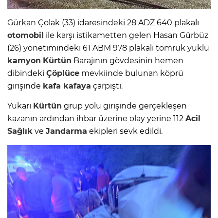
Gürkan Çolak (33) idaresindeki 28 ADZ 640 plakalı
otomobil
ile karşı istikametten gelen Hasan Gürbüz
(26) yönetimindeki 61 ABM 978 plakalı tomruk yüklü
kamyon
Kürtün
Barajının gövdesinin hemen
dibindeki
Çöplüce
mevkiinde bulunan köprü
girişinde
kafa kafaya
çarpıştı.
Yukarı
Kürtün
grup yolu girişinde gerçekleşen
kazanın ardından ihbar üzerine olay yerine 112
Acil
Sağlık
ve
Jandarma
ekipleri sevk edildi.