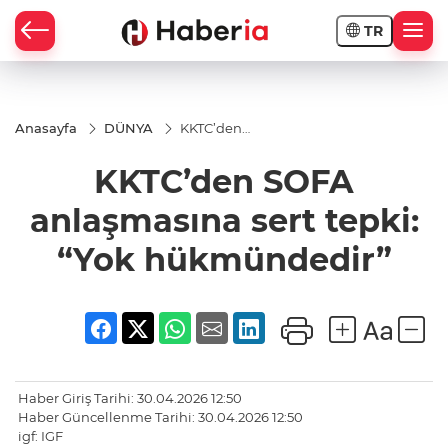
TR
Anasayfa
DÜNYA
KKTC’den
SOFA
anlaşmasına
KKTC’den SOFA
sert tepki: “Yok
hükmündedir”
anlaşmasına sert tepki:
“Yok hükmündedir”
Haber Giriş Tarihi: 30.04.2026 12:50
Haber Güncellenme Tarihi: 30.04.2026 12:50
igf: IGF