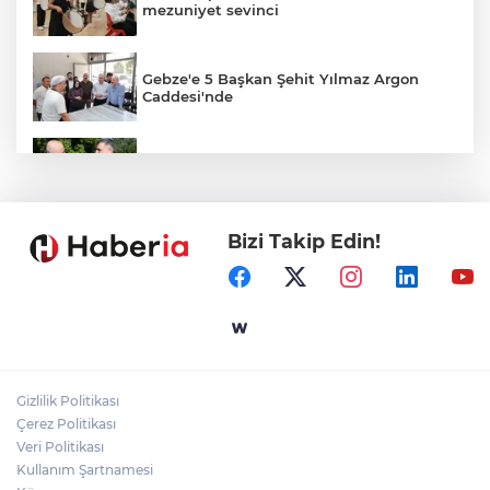
mezuniyet sevinci
Gebze'e 5 Başkan Şehit Yılmaz Argon
Caddesi'nde
İçişleri Bakanı Çiftçi'den YÖK ziyareti
Bizi Takip Edin!
Akademi Manisa’da eğitimler başladı
Sakarya'da gençler istedi, Başkan
Alemdar talimat verdi
Gizlilik Politikası
Temmuz'da 107 bin gıda denetimine 250
Çerez Politikası
milyon TL ceza kesildi
Veri Politikası
Kullanım Şartnamesi