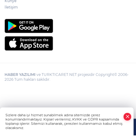
Künye
İletişim
HABER YAZILIMI
ve TURKTICARET.NET projesidir Copyright© 2006-
2026 Tüm hakları saklıdır.
Sizlere daha iyi hizmet sunabilmek adına sitemizde çerez
konumlandırmaktayız. Kişisel verileriniz, KVKK ve GDPR kapsamında
toplanıp işlenir. Sitemizi kullanarak, çerezleri kullanmamızı kabul etmiş
olacaksınız.
Anasayfa
Haber Ara
Yazarlar