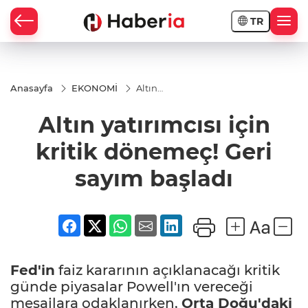
TR
Anasayfa
EKONOMİ
Altın
yatırımcısı
için kritik
Altın yatırımcısı için
dönemeç!
Geri
sayım
kritik dönemeç! Geri
başladı
sayım başladı
Fed'in
faiz kararının açıklanacağı kritik
günde piyasalar Powell'ın vereceği
mesajlara odaklanırken,
Orta Doğu'daki