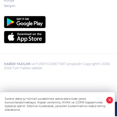
Künye
İletişim
HABER YAZILIMI
ve TURKTICARET.NET projesidir Copyright© 2006-
2026 Tüm hakları saklıdır.
Sizlere daha iyi hizmet sunabilmek adına sitemizde çerez
konumlandırmaktayız. Kişisel verileriniz, KVKK ve GDPR kapsamında
toplanıp işlenir. Sitemizi kullanarak, çerezleri kullanmamızı kabul etmiş
olacaksınız.
Anasayfa
Haber Ara
Yazarlar