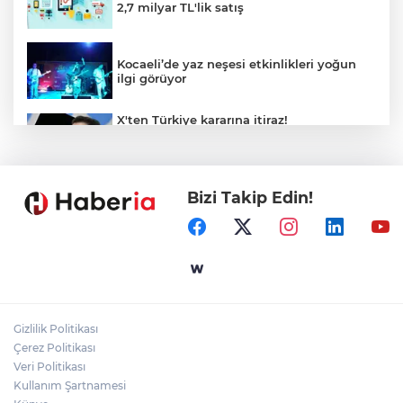
2,7 milyar TL'lik satış
Kocaeli’de yaz neşesi etkinlikleri yoğun
ilgi görüyor
X'ten Türkiye kararına itiraz!
İmamoğlu'nun Cumhurbaşkanlığı
Adaylığı Ofisi hesabına erişim engeli
mahkemeye taşındı
Bizi Takip Edin!
Mersin'de 4 merkez ilçeye güçlü yağmur
suyu yatırımı
Türk Kayak Merkezleri Birliği'nin 3'üncü
zirvesi Kayseri Erciyes'te
Gizlilik Politikası
Özgür Aras'ın çok konuşulan kitabı yeni
Çerez Politikası
baskısını Titanic Luxury Collection
Veri Politikası
Bodrum’da kutladı
Kullanım Şartnamesi