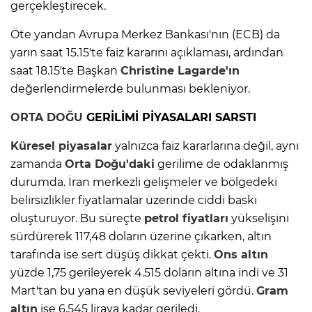
gerçekleştirecek.
Öte yandan Avrupa Merkez Bankası'nın (ECB) da
yarın saat 15.15'te faiz kararını açıklaması, ardından
saat 18.15'te Başkan
Christine Lagarde'ın
değerlendirmelerde bulunması bekleniyor.
ORTA DOĞU
GERİLİMİ PİYASALARI SARSTI
Küresel piyasalar
yalnızca faiz kararlarına değil, aynı
zamanda
Orta Doğu'daki
gerilime de odaklanmış
durumda. İran merkezli gelişmeler ve bölgedeki
belirsizlikler fiyatlamalar üzerinde ciddi baskı
oluşturuyor. Bu süreçte
petrol fiyatları
yükselişini
sürdürerek 117,48 doların üzerine çıkarken, altın
tarafında ise sert düşüş dikkat çekti.
Ons altın
yüzde 1,75 gerileyerek 4.515 doların altına indi ve 31
Mart'tan bu yana en düşük seviyeleri gördü.
Gram
altın
ise 6.545 liraya kadar geriledi.