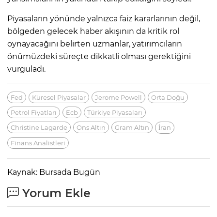
Piyasaların yönünde yalnızca faiz kararlarının değil,
bölgeden gelecek haber akışının da kritik rol
oynayacağını belirten uzmanlar, yatırımcıların
önümüzdeki süreçte dikkatli olması gerektiğini
vurguladı.
Fed
Küresel Piyasalar
Jerome Powell
Orta Doğu
Petrol Fiyatları
Ecb
Türkiye Piyasaları
Christine Lagarde
Ons Altın
Gram Altın
İran
Finans Analistleri
Kaynak: Bursada Bugün
Yorum Ekle