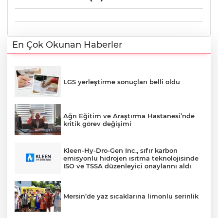
En Çok Okunan Haberler
LGS yerleştirme sonuçları belli oldu
Ağrı Eğitim ve Araştırma Hastanesi’nde
kritik görev değişimi
Kleen-Hy-Dro-Gen Inc., sıfır karbon
emisyonlu hidrojen ısıtma teknolojisinde
ISO ve TSSA düzenleyici onaylarını aldı
Mersin’de yaz sıcaklarına limonlu serinlik