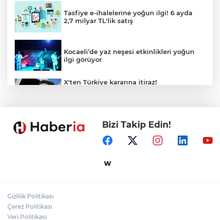
Tasfiye e-ihalelerine yoğun ilgi! 6 ayda
2,7 milyar TL'lik satış
Kocaeli’de yaz neşesi etkinlikleri yoğun
ilgi görüyor
X'ten Türkiye kararına itiraz!
İmamoğlu'nun Cumhurbaşkanlığı
Adaylığı Ofisi hesabına erişim engeli
mahkemeye taşındı
Bizi Takip Edin!
Mersin'de 4 merkez ilçeye güçlü yağmur
suyu yatırımı
Türk Kayak Merkezleri Birliği'nin 3'üncü
zirvesi Kayseri Erciyes'te
Gizlilik Politikası
Özgür Aras'ın çok konuşulan kitabı yeni
Çerez Politikası
baskısını Titanic Luxury Collection
Veri Politikası
Bodrum’da kutladı