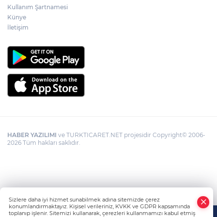
Kullanım Şartnamesi
Künye
İletişim
HABER YAZILIMI
ve TURKTICARET.NET projesidir Copyright© 2006-
2026 Tüm hakları saklıdır.
Sizlere daha iyi hizmet sunabilmek adına sitemizde çerez
konumlandırmaktayız. Kişisel verileriniz, KVKK ve GDPR kapsamında
toplanıp işlenir. Sitemizi kullanarak, çerezleri kullanmamızı kabul etmiş