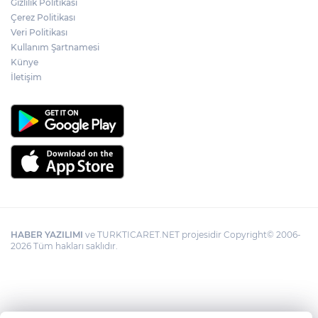
Gizlilik Politikası
YÖK'ten uluslararası mezunlara ikamet
Çerez Politikası
kolaylığı... Süre 2 yıla kadar uzatılabilecek
Veri Politikası
Kullanım Şartnamesi
Künye
İletişim
HABER YAZILIMI
ve TURKTICARET.NET projesidir Copyright© 2006-
2026 Tüm hakları saklıdır.