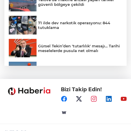
güvenli bölgeye çekildi
71 ilde dev narkotik operasyonu: 844
tutuklama
Gürsel Tekin’den 'tutarlılık' mesajı... Tarihi
meselelerde pusula net olmalı
Marmara Adası açıklarında arızalanan
tekne kurtarıldı
Bizi Takip Edin!
Samsun’da Alaçam'a yeni yaşam alanı
kazandırıldı
Yapay zekada onlarca uygulamanın
yerini tek asistan alabilir