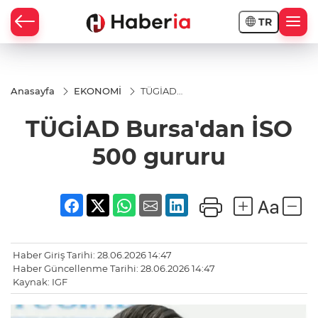
TR
Anasayfa
EKONOMİ
TÜGİAD
Bursa'dan
İSO 500
TÜGİAD Bursa'dan İSO
gururu
500 gururu
Haber Giriş Tarihi: 28.06.2026 14:47
Haber Güncellenme Tarihi: 28.06.2026 14:47
Kaynak: IGF