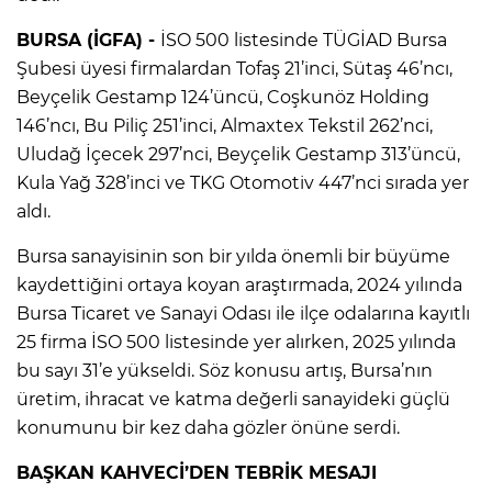
BURSA (İGFA) -
İSO 500 listesinde TÜGİAD Bursa
Şubesi üyesi firmalardan Tofaş 21’inci, Sütaş 46’ncı,
Beyçelik Gestamp 124’üncü, Coşkunöz Holding
146’ncı, Bu Piliç 251’inci, Almaxtex Tekstil 262’nci,
Uludağ İçecek 297’nci, Beyçelik Gestamp 313’üncü,
Kula Yağ 328’inci ve TKG Otomotiv 447’nci sırada yer
aldı.
Bursa sanayisinin son bir yılda önemli bir büyüme
kaydettiğini ortaya koyan araştırmada, 2024 yılında
Bursa Ticaret ve Sanayi Odası ile ilçe odalarına kayıtlı
25 firma İSO 500 listesinde yer alırken, 2025 yılında
bu sayı 31’e yükseldi. Söz konusu artış, Bursa’nın
üretim, ihracat ve katma değerli sanayideki güçlü
konumunu bir kez daha gözler önüne serdi.
BAŞKAN KAHVECİ’DEN TEBRİK MESAJI