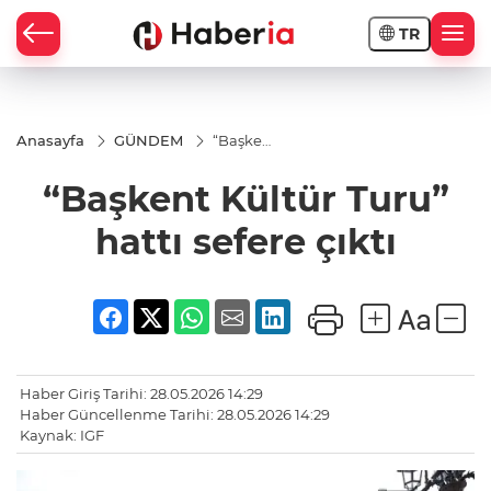
TR
Anasayfa
GÜNDEM
“Başkent
Kültür
Turu”
“Başkent Kültür Turu”
hattı
sefere
çıktı
hattı sefere çıktı
Haber Giriş Tarihi: 28.05.2026 14:29
Haber Güncellenme Tarihi: 28.05.2026 14:29
Kaynak: IGF