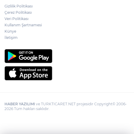
Gizlilik Politikası
YÖK'ten uluslararası mezunlara ikamet
Çerez Politikası
kolaylığı... Süre 2 yıla kadar uzatılabilecek
Veri Politikası
Kullanım Şartnamesi
Künye
İletişim
HABER YAZILIMI
ve TURKTICARET.NET projesidir Copyright© 2006-
2026 Tüm hakları saklıdır.