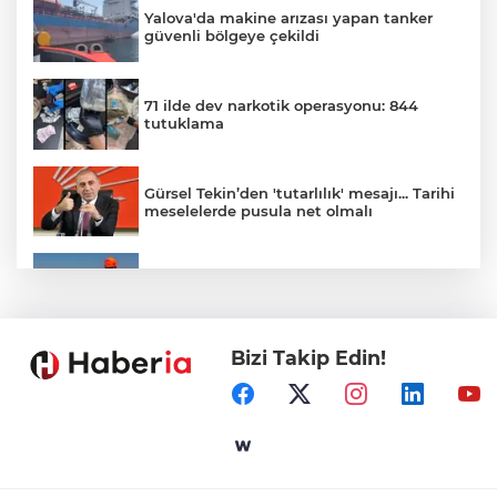
Yalova'da makine arızası yapan tanker
güvenli bölgeye çekildi
71 ilde dev narkotik operasyonu: 844
tutuklama
Gürsel Tekin’den 'tutarlılık' mesajı... Tarihi
meselelerde pusula net olmalı
Marmara Adası açıklarında arızalanan
tekne kurtarıldı
Bizi Takip Edin!
Samsun’da Alaçam'a yeni yaşam alanı
kazandırıldı
Yapay zekada onlarca uygulamanın
yerini tek asistan alabilir