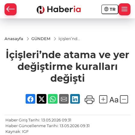
TR
Anasayfa
GÜNDEM
İçişleri’nde
atama ve
yer
İçişleri’nde atama ve yer
değiştirme
kuralları
değişti
değiştirme kuralları
değişti
Haber Giriş Tarihi: 13.05.2026 09:31
Haber Güncellenme Tarihi: 13.05.2026 09:31
Kaynak: IGF