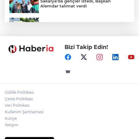
Sakarya'da gençler istedi, Başkan
Alemdar talimat verdi
Mersin’de yaz sıcaklarına limonlu serinlik
Bizi Takip Edin!
Gaziantep'in CODA&COBA'sında
mezuniyet sevinci
Gebze'e 5 Başkan Şehit Yılmaz Argon
Caddesi'nde
Gizlilik Politikası
Temmuz'da 107 bin gıda denetimine 250
Çerez Politikası
milyon TL ceza kesildi
Veri Politikası
Kullanım Şartnamesi
Künye
İletişim