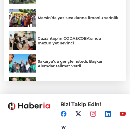
Mersin’de yaz sıcaklarına limonlu serinlik
Gaziantep'in CODA&COBA'sında
mezuniyet sevinci
Sakarya'da gençler istedi, Başkan
Alemdar talimat verdi
İçişleri Bakanı Çiftçi'den YÖK ziyareti
Bizi Takip Edin!
CHP'de kongre hazırlıkları hızlandı... 8 ile
daha yeni il başkanı atandı