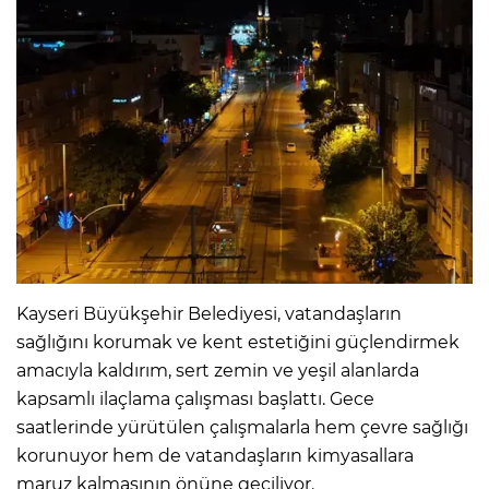
Kayseri Büyükşehir Belediyesi, vatandaşların
sağlığını korumak ve kent estetiğini güçlendirmek
amacıyla kaldırım, sert zemin ve yeşil alanlarda
kapsamlı ilaçlama çalışması başlattı. Gece
saatlerinde yürütülen çalışmalarla hem çevre sağlığı
korunuyor hem de vatandaşların kimyasallara
maruz kalmasının önüne geçiliyor.