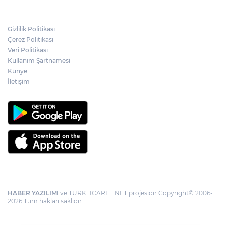
Akademi Manisa’da eğitimler başladı
Gizlilik Politikası
Gebze'e 5 Başkan Şehit Yılmaz Argon
Çerez Politikası
Caddesi'nde
Veri Politikası
Kullanım Şartnamesi
Künye
İletişim
HABER YAZILIMI
ve TURKTICARET.NET projesidir Copyright© 2006-
2026 Tüm hakları saklıdır.