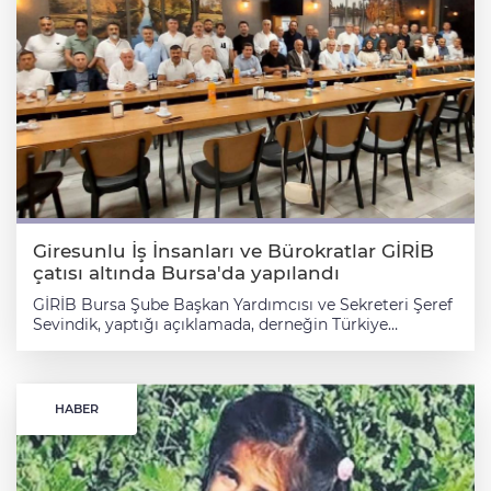
Giresunlu İş İnsanları ve Bürokratlar GİRİB
çatısı altında Bursa'da yapılandı
GİRİB Bursa Şube Başkan Yardımcısı ve Sekreteri Şeref
Sevindik, yaptığı açıklamada, derneğin Türkiye
genelinde Giresunlular arasında birlik ve dayanışmayı
güçlendirmeyi, iş insanları ile bürokratları ortak
hedefler doğrultusunda buluşturmayı amaçladığını
söyledi. Merkezi Ankara'da bulunan ve Türkiye
HABER
genelindeki en yaygın ve üst düzey iş insanı ve
bürokratları barındıran Giresun sivil toplum
yapılanmalarından biri olan GİRİB'in; İstanbul, Kocaeli,
Sakarya, İzmir, Samsun, Zonguldak ve Giresun başta