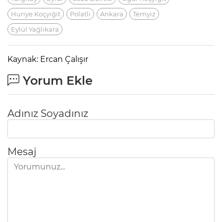
Huriye Koçyiğit
Polatlı
Ankara
Temyiz
Eylül Yağlıkara
Kaynak: Ercan Çalışır
Yorum Ekle
Adınız Soyadınız
Mesaj