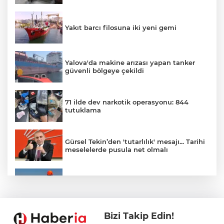
Yakıt barcı filosuna iki yeni gemi
Yalova'da makine arızası yapan tanker
güvenli bölgeye çekildi
71 ilde dev narkotik operasyonu: 844
tutuklama
Gürsel Tekin’den 'tutarlılık' mesajı... Tarihi
meselelerde pusula net olmalı
Marmara Adası açıklarında arızalanan
tekne kurtarıldı
Bizi Takip Edin!
Samsun’da Alaçam'a yeni yaşam alanı