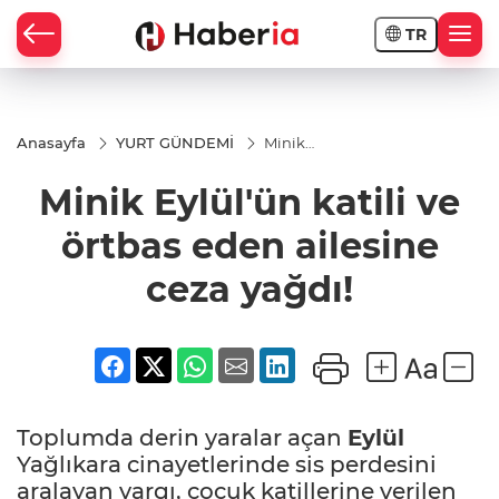
TR
Anasayfa
YURT GÜNDEMİ
Minik
Eylül'ün
katili ve
Minik Eylül'ün katili ve
örtbas
eden
ailesine
örtbas eden ailesine
ceza
yağdı!
ceza yağdı!
Toplumda derin yaralar açan
Eylül
Yağlıkara cinayetlerinde sis perdesini
aralayan yargı, çocuk katillerine verilen