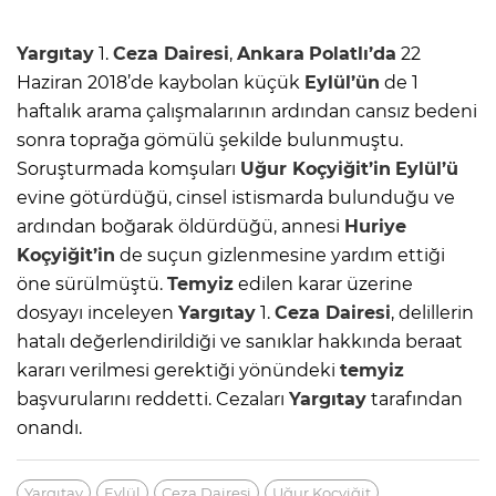
Yargıtay
1.
Ceza Dairesi
,
Ankara
Polatlı’da
22
Haziran 2018’de kaybolan küçük
Eylül’ün
de 1
haftalık arama çalışmalarının ardından cansız bedeni
sonra toprağa gömülü şekilde bulunmuştu.
Soruşturmada komşuları
Uğur Koçyiğit’in
Eylül’ü
evine götürdüğü, cinsel istismarda bulunduğu ve
ardından boğarak öldürdüğü, annesi
Huriye
Koçyiğit’in
de suçun gizlenmesine yardım ettiği
öne sürülmüştü.
Temyiz
edilen karar üzerine
dosyayı inceleyen
Yargıtay
1.
Ceza Dairesi
, delillerin
hatalı değerlendirildiği ve sanıklar hakkında beraat
kararı verilmesi gerektiği yönündeki
temyiz
başvurularını reddetti. Cezaları
Yargıtay
tarafından
onandı.
Yargıtay
Eylül
Ceza Dairesi
Uğur Koçyiğit