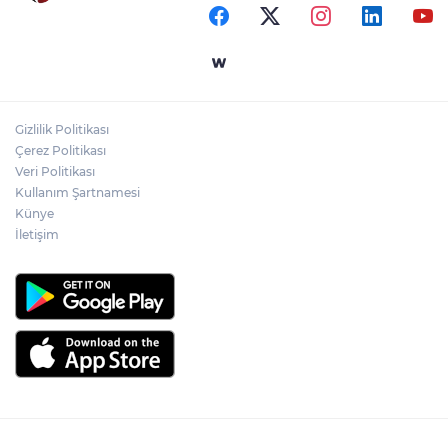
kazandırıldı
Yapay zekada onlarca uygulamanın
yerini tek asistan alabilir
Gizlilik Politikası
YÖK'ten uluslararası mezunlara ikamet
Çerez Politikası
kolaylığı... Süre 2 yıla kadar uzatılabilecek
Veri Politikası
Kullanım Şartnamesi
Künye
İletişim