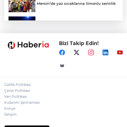
Mersin’de yaz sıcaklarına limonlu serinlik
Kocaeli’de yaz neşesi etkinlikleri yoğun
ilgi görüyor
Bizi Takip Edin!
Gebze'e 5 Başkan Şehit Yılmaz Argon
Caddesi'nde
İçişleri Bakanı Çiftçi'den YÖK ziyareti
Gizlilik Politikası
Temmuz'da 107 bin gıda denetimine 250
Çerez Politikası
milyon TL ceza kesildi
Veri Politikası
Kullanım Şartnamesi
Künye
İletişim