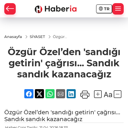
TR
Anasayfa
SİYASET
Özgür
Özel’den
'sandığı
Özgür Özel’den 'sandığı
getirin'
çağrısı...
Sandık
getirin' çağrısı... Sandık
sandık
kazanacağız
sandık kazanacağız
Özgür Özel’den 'sandığı getirin' çağrısı...
Sandık sandık kazanacağız
Haber Giriş Tarihi: 21.04.2026 18:33