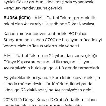
ayrıldı. Gözler grubun ikinci maçında oynanacak
Paraguay randevusuna çevrildi.
BURSA (İGFA) -
A Milli Futbol Takımı, gruptaki ilk
rakibi olan Avustralya ile tarihinde 3. kez karşılaştı.
Kanada'nın Vancouver kentindeki BC Palace
Stadyumu’nda sabah 07.00'de başlayan mücadeleyi
Venezuela'dan Jesus Valenzuela yönetti.
A Milli Futbol Takımı'nın 24 yıl aradan sonra çıktığı
Dünya Kupası arenasındaki ilk maçında ilk yarı,
Avustralya'nın bulduğu golle 1-0 geride tamamladı.
Ay-yıldızlılar, ikinci yarıda skoru lehine çevirmek için
sahada mücadelesini sürdürürken, ikinci yarıda
ikinci gol 75. dakikada yine Avustralya'dan geldi.
2026 FIFA Dünya Kupası D Grubu'nda ilk maçların
ardından oluşan puan durumu şöyle oldu.