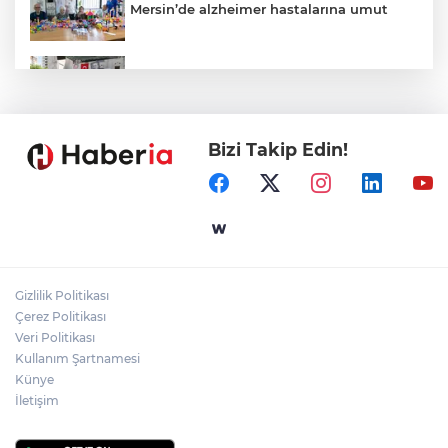
Mersin’de alzheimer hastalarına umut
Kayseri Talas Yeni Dünya ERVA Spor
Okulu açıldı
Bizi Takip Edin!
Ormanya’nın Atlas’ı yaban hayatına ışık
tutacak
Bursa İnegöl'de Alanyurt Yüzme
Havuzu'nda çalışmalar tam gaz
Gizlilik Politikası
Kayseri Melikgazi'den ücretsiz yaz
Çerez Politikası
kursları
Veri Politikası
Kullanım Şartnamesi
Künye
İletişim