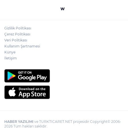
Yapay zekada onlarca uygulamanın
yerini tek asistan alabilir
Gizlilik Politikası
YÖK'ten uluslararası mezunlara ikamet
Çerez Politikası
kolaylığı... Süre 2 yıla kadar uzatılabilecek
Veri Politikası
Kullanım Şartnamesi
Künye
İletişim
HABER YAZILIMI
ve TURKTICARET.NET projesidir Copyright© 2006-
2026 Tüm hakları saklıdır.