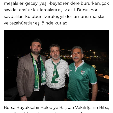
meşaleler, geceyi yeşil-beyaz renklere bürürken, çok
sayıda taraftar kutlamalara eşlik etti. Bursaspor
sevdalıları, kulübün kuruluş yıl dönümünü marşlar
ve tezahüratlar eşliğinde kutladı.
Bursa Büyükşehir Belediye Başkan Vekili Şahin Biba,