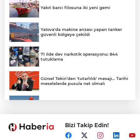
Yakıt barcı filosuna iki yeni gemi
Yalova'da makine arızası yapan tanker
güvenli bölgeye çekildi
71 ilde dev narkotik operasyonu: 844
tutuklama
Gürsel Tekin’den 'tutarlılık' mesajı... Tarihi
meselelerde pusula net olmalı
Marmara Adası açıklarında arızalanan
tekne kurtarıldı
Bizi Takip Edin!
Samsun’da Alaçam'a yeni yaşam alanı
kazandırıldı