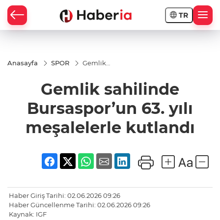
TR
Anasayfa
SPOR
Gemlik
sahilinde
Bursaspor’un
Gemlik sahilinde
63. yılı
meşalelerle
kutlandı
Bursaspor’un 63. yılı
meşalelerle kutlandı
Haber Giriş Tarihi: 02.06.2026 09:26
Haber Güncellenme Tarihi: 02.06.2026 09:26
Kaynak: IGF