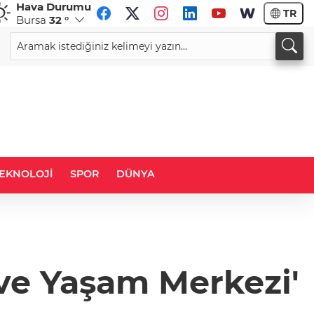
Hava Durumu
TR
Bursa
32 °
CHF
CAD
58,7530
%-0,29
33,9613
%0,05
EKNOLOJİ
SPOR
DÜNYA
 ve Yaşam Merkezi'