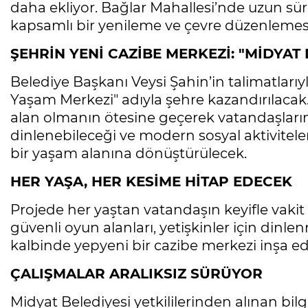
daha ekliyor. Bağlar Mahallesi’nde uzun süre
kapsamlı bir yenileme ve çevre düzenlemesi
ŞEHRİN YENİ CAZİBE MERKEZİ: "MİDYAT
Belediye Başkanı Veysi Şahin’in talimatlarıyl
Yaşam Merkezi" adıyla şehre kazandırılacak.
alan olmanın ötesine geçerek vatandaşların 
dinlenebileceği ve modern sosyal aktivitele
bir yaşam alanına dönüştürülecek.
HER YAŞA, HER KESİME HİTAP EDECEK
Projede her yaştan vatandaşın keyifle vakit
güvenli oyun alanları, yetişkinler için dinle
kalbinde yepyeni bir cazibe merkezi inşa edi
ÇALIŞMALAR ARALIKSIZ SÜRÜYOR
Midyat Belediyesi yetkililerinden alınan bilg