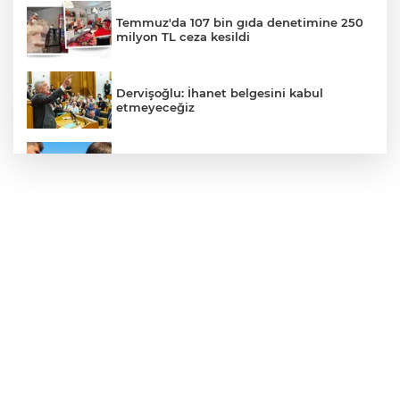
Temmuz'da 107 bin gıda denetimine 250
milyon TL ceza kesildi
Dervişoğlu: İhanet belgesini kabul
etmeyeceğiz
Sakarya'da gençler istedi, Başkan
Alemdar talimat verdi
İçişleri Bakanı Çiftçi'den YÖK ziyareti
Akademi Manisa’da eğitimler başladı
Gebze'e 5 Başkan Şehit Yılmaz Argon
Caddesi'nde