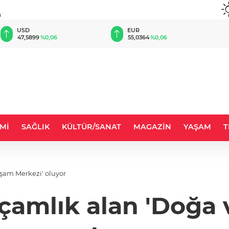
u
EUR
GBP
55,0364
%0,06
64,2403
%0,24
Mİ
SAĞLIK
KÜLTÜR/SANAT
MAGAZİN
YAŞAM
T
aşam Merkezi' oluyor
çamlık alan 'Doğa