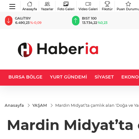
Anasayfa
Yazarlar
Foto Galeri
Video Galeri
Fikstür
Puan Durum
BIST 100
USD
13.734,22
%0,23
47,5899
%0,06
BURSA BÖLGE
YURT GÜNDEMİ
SİYASET
EKONO
Anasayfa
YAŞAM
Mardin Midyat’ta çamlık alan 'Doğa ve Y
Mardin Midyat’ta 