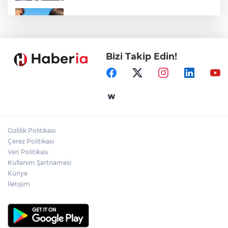
Sakarya'da gençler istedi, Başkan
Alemdar talimat verdi
Bizi Takip Edin!
Gebze'e 5 Başkan Şehit Yılmaz Argon
Caddesi'nde
Ömer Çelik: 2 yıllık çalışmanın en önemli
aşamasındayız
Gizlilik Politikası
Gaziantep'in CODA&COBA'sında
Çerez Politikası
mezuniyet sevinci
Veri Politikası
Kullanım Şartnamesi
Künye
İletişim