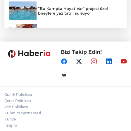
“Bu Kampta Hayat Var” projesi özel
bireylere yaz tatili sunuyor
Trabzonspor'a büyük destek
Bizi Takip Edin!
Eskişehir'de kırsal mahallelere yeni su
depoları
Antalya Büyükşehir’den Kemer’e çevre
düzenleme
Gizlilik Politikası
Kayseri Melikgazi'den ücretsiz yaz
Çerez Politikası
kursları
Veri Politikası
Kullanım Şartnamesi
Künye
İletişim