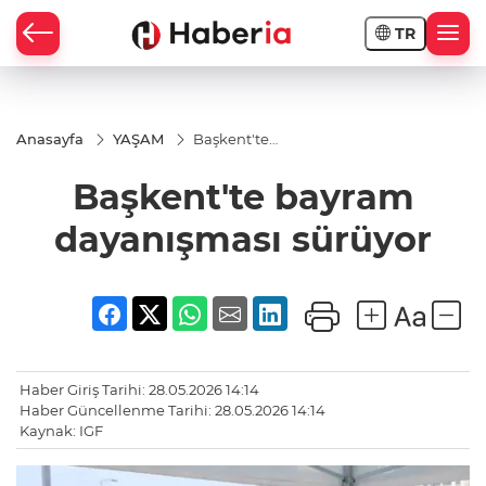
TR
Anasayfa
YAŞAM
Başkent'te
bayram
dayanışması
Başkent'te bayram
sürüyor
dayanışması sürüyor
Haber Giriş Tarihi: 28.05.2026 14:14
Haber Güncellenme Tarihi: 28.05.2026 14:14
Kaynak: IGF