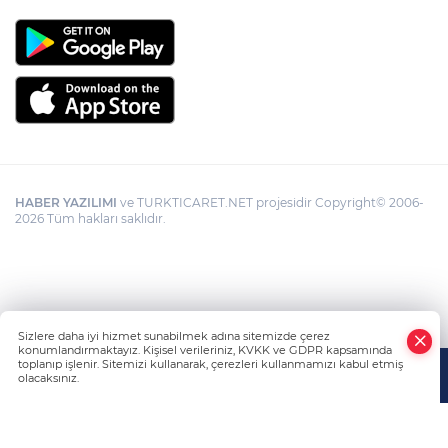
HABER YAZILIMI
ve TURKTICARET.NET projesidir Copyright© 2006-
2026 Tüm hakları saklıdır.
Sizlere daha iyi hizmet sunabilmek adına sitemizde çerez
konumlandırmaktayız. Kişisel verileriniz, KVKK ve GDPR kapsamında
toplanıp işlenir. Sitemizi kullanarak, çerezleri kullanmamızı kabul etmiş
olacaksınız.
Anasayfa
Haber Ara
Yazarlar