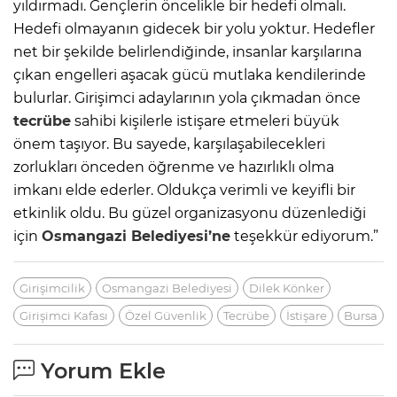
yıldırmadı. Gençlerin öncelikle bir hedefi olmalı.
Hedefi olmayanın gidecek bir yolu yoktur. Hedefler
net bir şekilde belirlendiğinde, insanlar karşılarına
çıkan engelleri aşacak gücü mutlaka kendilerinde
bulurlar. Girişimci adaylarının yola çıkmadan önce
tecrübe
sahibi kişilerle istişare etmeleri büyük
önem taşıyor. Bu sayede, karşılaşabilecekleri
zorlukları önceden öğrenme ve hazırlıklı olma
imkanı elde ederler. Oldukça verimli ve keyifli bir
etkinlik oldu. Bu güzel organizasyonu düzenlediği
için
Osmangazi Belediyesi’ne
teşekkür ediyorum.”
Girişimcilik
Osmangazi Belediyesi
Dilek Könker
Girişimci Kafası
Özel Güvenlik
Tecrübe
İstişare
Bursa
Yorum Ekle