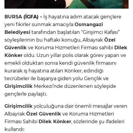
BURSA
(İGFA) -
İş hayatına adım atacak gençlere
yeni fikirler sunmak amacıyla
Osmangazi
Belediyesi
tarafından başlatılan “Girişimci Kafası”
söyleşilerinin bu haftaki konuğu, Albayrak
Özel
Güvenlik
ve Koruma Hizmetleri Firması sahibi
Dilek
Könker
oldu. Uzun yıllar polis olarak görev yapan ve
emekli olduktan sonra kendi güvenlik firmasını
kurarak iş hayatına atılan Könker, edindiği
tecrübeler ile başarıya giden yolu Gençlik ve
Girişimcilik
Merkezi’nde düzenlenen söyleşide
gençlerle paylaştı.
Girişimcilik
yolculuğuna dair önemli mesajlar veren
Albayrak
Özel Güvenlik
ve Koruma Hizmetleri
Firması Sahibi
Dilek Könker
, sözlerinde şu ifadeleri
kullandı: