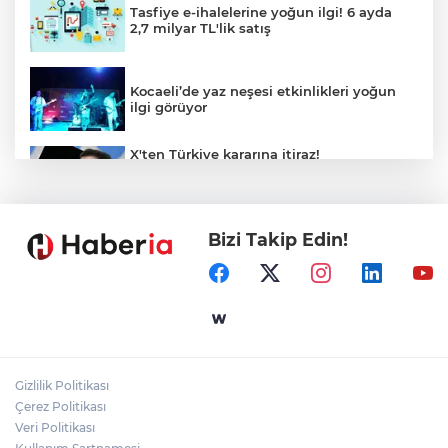
Tasfiye e-ihalelerine yoğun ilgi! 6 ayda
2,7 milyar TL'lik satış
Kocaeli’de yaz neşesi etkinlikleri yoğun
ilgi görüyor
X'ten Türkiye kararına itiraz!
İmamoğlu'nun Cumhurbaşkanlığı
Adaylığı Ofisi hesabına erişim engeli
mahkemeye taşındı
Bizi Takip Edin!
Mersin'de 4 merkez ilçeye güçlü yağmur
suyu yatırımı
Türk Kayak Merkezleri Birliği'nin 3'üncü
zirvesi Kayseri Erciyes'te
Gizlilik Politikası
Özgür Aras'ın çok konuşulan kitabı yeni
Çerez Politikası
baskısını Titanic Luxury Collection
Veri Politikası
Bodrum’da kutladı