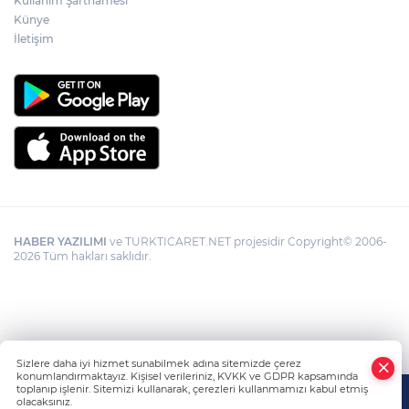
Kullanım Şartnamesi
Künye
İletişim
HABER YAZILIMI
ve TURKTICARET.NET projesidir Copyright© 2006-
2026 Tüm hakları saklıdır.
Sizlere daha iyi hizmet sunabilmek adına sitemizde çerez
konumlandırmaktayız. Kişisel verileriniz, KVKK ve GDPR kapsamında
toplanıp işlenir. Sitemizi kullanarak, çerezleri kullanmamızı kabul etmiş
olacaksınız.