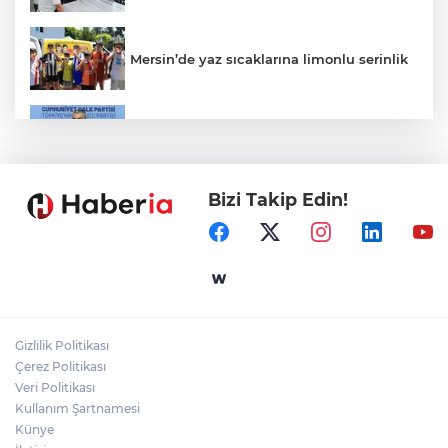
Mersin’de yaz sıcaklarına limonlu serinlik
CHP'de kongre hazırlıkları hızlandı... 8 ile
daha yeni il başkanı atandı
Bizi Takip Edin!
İçişleri Bakanı Çiftçi'den YÖK ziyareti
Gaziantep'in CODA&COBA'sında
mezuniyet sevinci
Gizlilik Politikası
Mersin'de 4 merkez ilçeye güçlü yağmur
Çerez Politikası
suyu yatırımı
Veri Politikası
Kullanım Şartnamesi
Künye