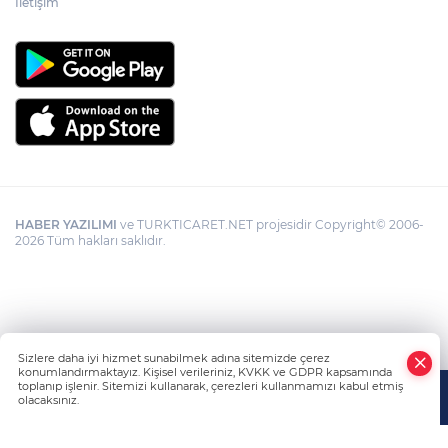
İletişim
HABER YAZILIMI
ve TURKTICARET.NET projesidir Copyright© 2006-
2026 Tüm hakları saklıdır.
Sizlere daha iyi hizmet sunabilmek adına sitemizde çerez
konumlandırmaktayız. Kişisel verileriniz, KVKK ve GDPR kapsamında
toplanıp işlenir. Sitemizi kullanarak, çerezleri kullanmamızı kabul etmiş
olacaksınız.
Anasayfa
Haber Ara
Yazarlar