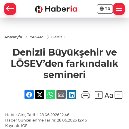
TR
Anasayfa
YAŞAM
Denizli
Büyükşehir
ve
Denizli Büyükşehir ve
LÖSEV’den
farkındalık
semineri
LÖSEV’den farkındalık
semineri
Haber Giriş Tarihi: 28.06.2026 12:46
Haber Güncellenme Tarihi: 28.06.2026 12:46
Kaynak: IGF