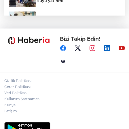
suyu yatırımı
Gaziantep'in CODA&COBA'sında
mezuniyet sevinci
Bizi Takip Edin!
İçişleri Bakanı Çiftçi'den YÖK ziyareti
Temmuz'da 107 bin gıda denetimine 250
milyon TL ceza kesildi
Gizlilik Politikası
Gebze'e 5 Başkan Şehit Yılmaz Argon
Çerez Politikası
Caddesi'nde
Veri Politikası
Kullanım Şartnamesi
Künye
İletişim