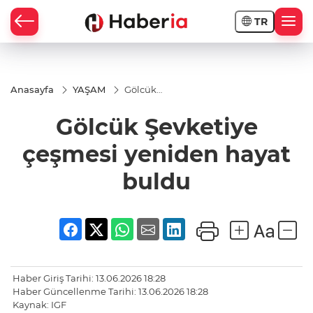
TR
Anasayfa
YAŞAM
Gölcük
Şevketiye
çeşmesi
Gölcük Şevketiye
yeniden
hayat
buldu
çeşmesi yeniden hayat
buldu
Haber Giriş Tarihi: 13.06.2026 18:28
Haber Güncellenme Tarihi: 13.06.2026 18:28
Kaynak: IGF