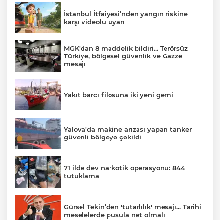
İstanbul İtfaiyesi’nden yangın riskine
karşı videolu uyarı
MGK'dan 8 maddelik bildiri... Terörsüz
Türkiye, bölgesel güvenlik ve Gazze
mesajı
Yakıt barcı filosuna iki yeni gemi
Yalova'da makine arızası yapan tanker
güvenli bölgeye çekildi
71 ilde dev narkotik operasyonu: 844
tutuklama
Gürsel Tekin’den 'tutarlılık' mesajı... Tarihi
meselelerde pusula net olmalı