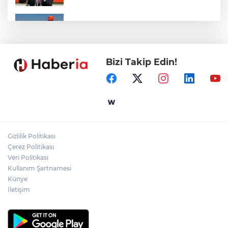
Marmara Adası açıklarında arızalanan
tekne kurtarıldı
Bizi Takip Edin!
Samsun’da Alaçam'a yeni yaşam alanı
kazandırıldı
Yapay zekada onlarca uygulamanın
yerini tek asistan alabilir
Gizlilik Politikası
YÖK'ten uluslararası mezunlara ikamet
Çerez Politikası
kolaylığı... Süre 2 yıla kadar uzatılabilecek
Veri Politikası
Kullanım Şartnamesi
Künye
İletişim