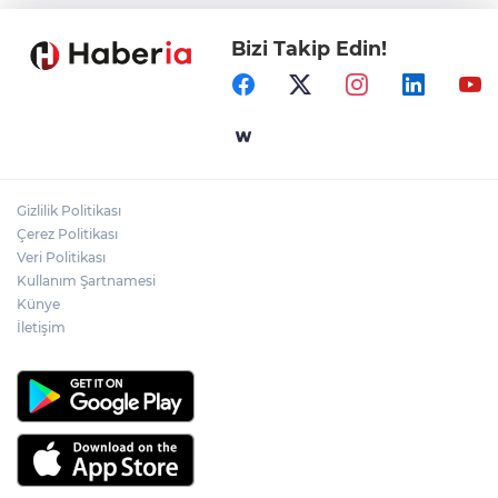
Bizi Takip Edin!
İçişleri Bakanı Çiftçi'den YÖK ziyareti
Temmuz'da 107 bin gıda denetimine 250
milyon TL ceza kesildi
Gizlilik Politikası
Gebze'e 5 Başkan Şehit Yılmaz Argon
Çerez Politikası
Caddesi'nde
Veri Politikası
Kullanım Şartnamesi
Künye
İletişim