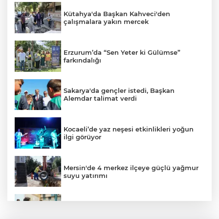
Kütahya'da Başkan Kahveci'den
çalışmalara yakın mercek
Erzurum’da “Sen Yeter ki Gülümse”
farkındalığı
Sakarya'da gençler istedi, Başkan
Alemdar talimat verdi
Kocaeli’de yaz neşesi etkinlikleri yoğun
ilgi görüyor
Mersin'de 4 merkez ilçeye güçlü yağmur
suyu yatırımı
Gaziantep'in CODA&COBA'sında
mezuniyet sevinci