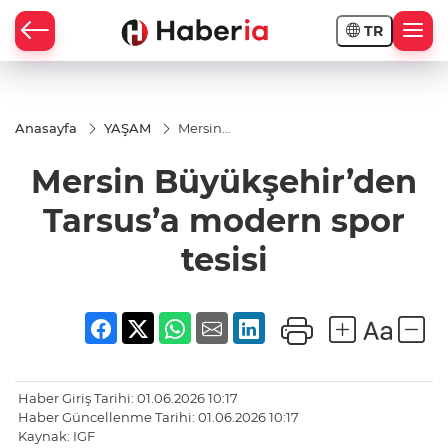
TR
Anasayfa
YAŞAM
Mersin
Büyükşehir’den
Tarsus’a
Mersin Büyükşehir’den
modern spor
tesisi
Tarsus’a modern spor
tesisi
Haber Giriş Tarihi: 01.06.2026 10:17
Haber Güncellenme Tarihi: 01.06.2026 10:17
Kaynak: IGF