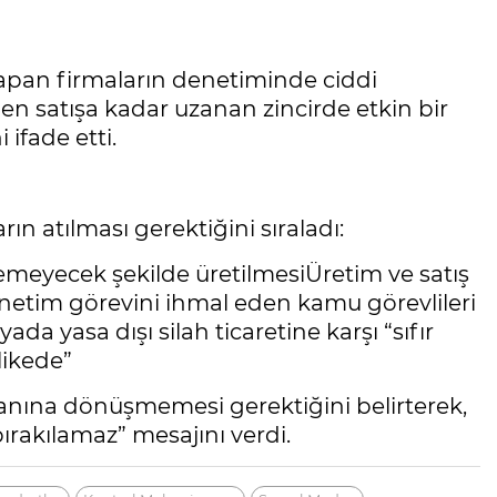
yapan firmaların denetiminde ciddi
en satışa kadar uzanan zincirde etkin bir
ifade etti.
ın atılması gerektiğini sıraladı:
lemeyecek şekilde üretilmesiÜretim ve satış
enetim görevini ihmal eden kamu görevlileri
a yasa dışı silah ticaretine karşı “sıfır
likede”
 alanına dönüşmemesi gerektiğini belirterek,
ırakılamaz” mesajını verdi.