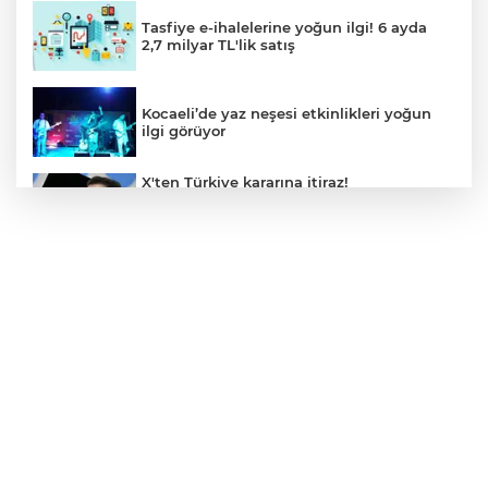
Tasfiye e-ihalelerine yoğun ilgi! 6 ayda
2,7 milyar TL'lik satış
Kocaeli’de yaz neşesi etkinlikleri yoğun
ilgi görüyor
X'ten Türkiye kararına itiraz!
İmamoğlu'nun Cumhurbaşkanlığı
Adaylığı Ofisi hesabına erişim engeli
mahkemeye taşındı
Mersin'de 4 merkez ilçeye güçlü yağmur
suyu yatırımı
Türk Kayak Merkezleri Birliği'nin 3'üncü
zirvesi Kayseri Erciyes'te
Özgür Aras'ın çok konuşulan kitabı yeni
baskısını Titanic Luxury Collection
Bodrum’da kutladı