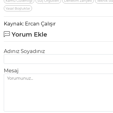
Kamu Güvenliği
Suç Örgütleri
Denetim Zafiyeti
Teknik St
Yasal Boşluklar
Kaynak: Ercan Çalışır
Yorum Ekle
Adınız Soyadınız
Mesaj