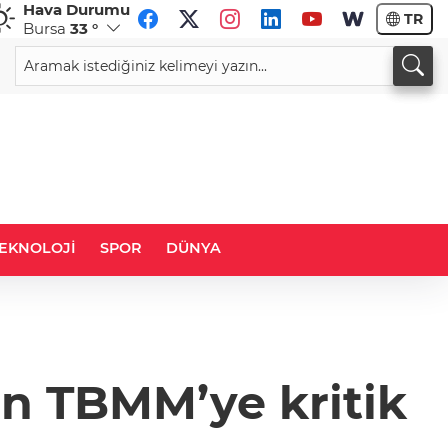
Hava Durumu
TR
Bursa
33 °
CHF
CAD
58,9984
%0,14
33,9591
%0,06
EKNOLOJİ
SPOR
DÜNYA
en TBMM’ye kritik