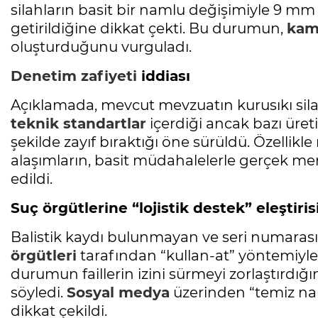
silahların basit bir namlu değişimiyle 9 mm
getirildiğine dikkat çekti. Bu durumun,
kam
oluşturduğunu vurguladı.
Denetim zafiyeti
iddiası
Açıklamada, mevcut mevzuatın kurusıkı sil
teknik standartlar
içerdiği ancak bazı üreti
şekilde zayıf bıraktığı öne sürüldü. Özellik
alaşımların, basit müdahalelerle gerçek merm
edildi.
Suç örgütlerine “lojistik destek” eleştiris
Balistik kaydı bulunmayan ve seri numarası 
örgütleri
tarafından “kullan-at” yöntemiyle 
durumun faillerin izini sürmeyi zorlaştırdığın
söyledi.
Sosyal medya
üzerinden “temiz naml
dikkat çekildi.