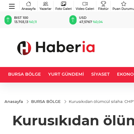
Anasayfa
Yazarlar
Foto Galeri
Video Galeri
Fikstür
Puan Durum
BIST 100
USD
13.703,13
%0,11
47,5767
%0,04
BURSA BÖLGE
YURT GÜNDEMİ
SİYASET
EKONO
Anasayfa
BURSA BÖLGE
Kurusıkıdan ölümcül silaha: CHP
Kurusıkıdan ölüm