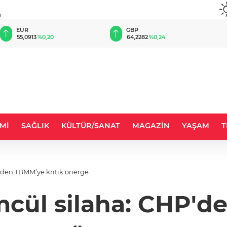
u
EUR
GBP
55,0913
%0,20
64,2282
%0,24
Mİ
SAĞLIK
KÜLTÜR/SANAT
MAGAZİN
YAŞAM
T
'den TBMM’ye kritik önerge
cül silaha: CHP'd