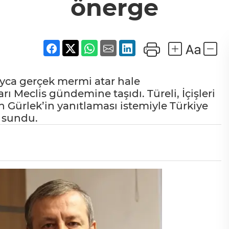
önerge
layca gerçek mermi atar hale
rı Meclis gündemine taşıdı. Türeli, İçişleri
n Gürlek’in yanıtlaması istemiyle Türkiye
i sundu.