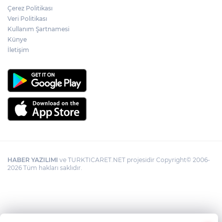
Gebze'de Başkan Büyükgöz YKS
Çerez Politikası
şampiyonlarını ağırladı
Veri Politikası
Kullanım Şartnamesi
Künye
İletişim
HABER YAZILIMI
ve TURKTICARET.NET projesidir Copyright© 2006-
2026 Tüm hakları saklıdır.