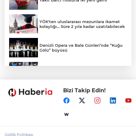
YÖK'ten uluslararası mezunlara ikamet
kolaylığı... Süre 2 yıla kadar uzatılabilecek
Denizli Opera ve Bale Günleri’nde “Kuğu
Gölü” büyüsü
71 ilde dev narkotik operasyonu: 844
tutuklama
Bizi Takip Edin!
Marmara Adası açıklarında arızalanan
tekne kurtarıldı
Edirne Keşan'da Önkal Kılavuz'dan
anlamlı çalışma
Gizlilik Politikası