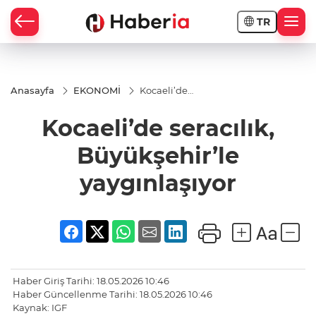
TR
Anasayfa
EKONOMİ
Kocaeli’de
seracılık,
Büyükşehir’le
Kocaeli’de seracılık,
yaygınlaşıyor
Büyükşehir’le
yaygınlaşıyor
Haber Giriş Tarihi: 18.05.2026 10:46
Haber Güncellenme Tarihi: 18.05.2026 10:46
Kaynak: IGF