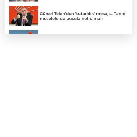
Gürsel Tekin’den 'tutarlılık' mesajı... Tarihi
meselelerde pusula net olmalı
Marmara Adası açıklarında arızalanan
tekne kurtarıldı
Samsun’da Alaçam'a yeni yaşam alanı
kazandırıldı
Yapay zekada onlarca uygulamanın
yerini tek asistan alabilir
YÖK'ten uluslararası mezunlara ikamet
kolaylığı... Süre 2 yıla kadar uzatılabilecek