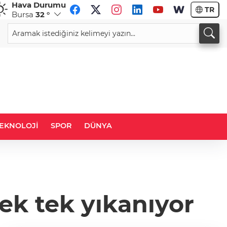
Hava Durumu
TR
Bursa
32 °
CHF
CAD
59,0083
%0,82
34,1883
%0,73
EKNOLOJİ
SPOR
DÜNYA
ek tek yıkanıyor