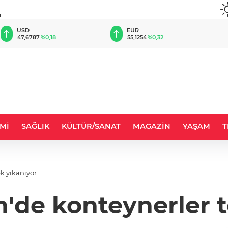
u
EUR
GBP
55,1254
%0,32
64,3468
%0,38
Mİ
SAĞLIK
KÜLTÜR/SANAT
MAGAZİN
YAŞAM
T
k yıkanıyor
'de konteynerler t