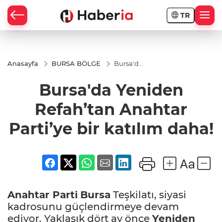
TR
Anasayfa
BURSA BÖLGE
Bursa'da
Yeniden
Refah’tan
Bursa'da Yeniden
Anahtar
Parti’ye
bir
Refah’tan Anahtar
katılım
daha!
Parti’ye bir katılım daha!
Anahtar Parti
Bursa
Teşkilatı, siyasi
kadrosunu güçlendirmeye devam
ediyor. Yaklaşık dört ay önce
Yeniden