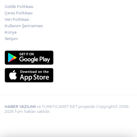
Gizlilik Politikası
YÖK'ten uluslararası mezunlara ikamet
Çerez Politikası
kolaylığı... Süre 2 yıla kadar uzatılabilecek
Veri Politikası
Kullanım Şartnamesi
Künye
İletişim
HABER YAZILIMI
ve TURKTICARET.NET projesidir Copyright© 2006-
2026 Tüm hakları saklıdır.