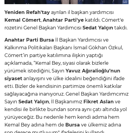
Yeniden Refah'tay
ayrılan il başkan yardımcısı
Kemal Cömert
,
Anahtar Parti'ye
katıldı. Cömert'e
rozetini Genel Başkan Yardımcısı
Sedat Yalçın
takdı.
Anahtar Parti
Bursa
İl Başkan Yardımcısı ve
Kalkınma Politikaları Başkanı İsmail Gökhan Özkul,
Cömert’in partiye katılımına ilişkin yaptığı
açıklamada, “Kemal Bey, siyasi olarak bizlerle
yürümek istediğini, Sayın
Yavuz Ağıralioğlu’nun
siyaset
anlayışını ve ülke idealini beğendiğini ifade
etti. Bizler de kendisinin partimize önemli katkılar
sağlayacağına inanıyoruz. Genel Başkan Yardımcımız
Sayın
Sedat Yalçın
, İl Başkanımız
Fikret Aslan
ve
kendisi ile birlikte bundan sonra aynı çatı altında yol
yürüyeceğiz. Bu nedenle hem kendi adıma hem
Kemal Bey adına hem de
Bursa
ve ülkemiz adına
son derece mutluyum" ifadelerini kullandı.