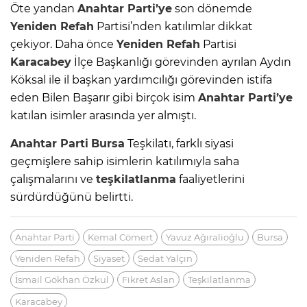
Öte yandan
Anahtar Parti’ye
son dönemde
Yeniden Refah
Partisi’nden katılımlar dikkat
çekiyor. Daha önce
Yeniden Refah
Partisi
Karacabey
İlçe Başkanlığı görevinden ayrılan Aydın
Köksal ile il başkan yardımcılığı görevinden istifa
eden Bilen Başarır gibi birçok isim
Anahtar Parti’ye
katılan isimler arasında yer almıştı.
Anahtar Parti
Bursa
Teşkilatı, farklı siyasi
geçmişlere sahip isimlerin katılımıyla saha
çalışmalarını ve
teşkilatlanma
faaliyetlerini
sürdürdüğünü belirtti.
Anahtar Parti
Kemal Cömert
Yavuz Ağıralioğlu
Bursa
Yeniden Refah
Siyaset
Sedat Yalçın
İsmail Gökhan Özkul
Fikret Aslan
Teşkilatlanma
Karacabey