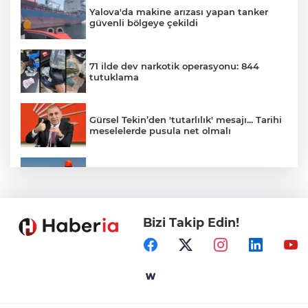
Yalova'da makine arızası yapan tanker
güvenli bölgeye çekildi
71 ilde dev narkotik operasyonu: 844
tutuklama
Gürsel Tekin’den 'tutarlılık' mesajı... Tarihi
meselelerde pusula net olmalı
Marmara Adası açıklarında arızalanan
tekne kurtarıldı
Bizi Takip Edin!
Samsun’da Alaçam'a yeni yaşam alanı
kazandırıldı
Yapay zekada onlarca uygulamanın
yerini tek asistan alabilir