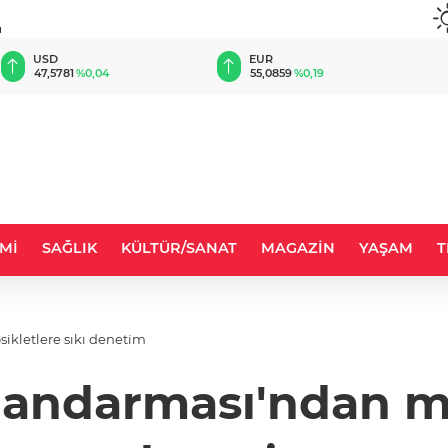
u
EUR
GBP
55,0859
%0,19
64,2157
%0,22
Mİ
SAĞLIK
KÜLTÜR/SANAT
MAGAZİN
YAŞAM
T
ikletlere sıkı denetim
Jandarması'ndan mo