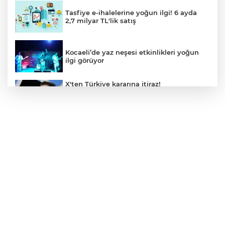
Tasfiye e-ihalelerine yoğun ilgi! 6 ayda
2,7 milyar TL'lik satış
Kocaeli’de yaz neşesi etkinlikleri yoğun
ilgi görüyor
X'ten Türkiye kararına itiraz!
İmamoğlu'nun Cumhurbaşkanlığı
Adaylığı Ofisi hesabına erişim engeli
mahkemeye taşındı
Mersin'de 4 merkez ilçeye güçlü yağmur
suyu yatırımı
Türk Kayak Merkezleri Birliği'nin 3'üncü
zirvesi Kayseri Erciyes'te
Özgür Aras'ın çok konuşulan kitabı yeni
baskısını Titanic Luxury Collection
Bodrum’da kutladı