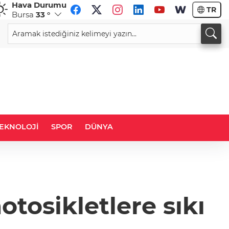
Hava Durumu
TR
Bursa
33 °
CHF
CAD
58,9673
%0,08
33,9584
%0,05
EKNOLOJİ
SPOR
DÜNYA
tosikletlere sıkı