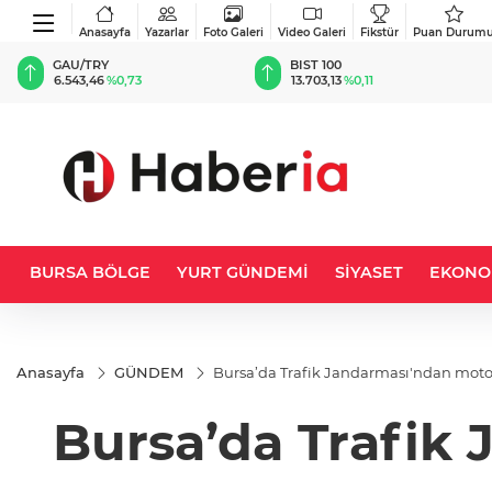
Anasayfa
Yazarlar
Foto Galeri
Video Galeri
Fikstür
Puan Durum
BIST 100
USD
13.703,13
%0,11
47,5781
%0,04
BURSA BÖLGE
YURT GÜNDEMİ
SİYASET
EKONO
Anasayfa
GÜNDEM
Bursa’da Trafik Jandarması'ndan motos
Bursa’da Trafik 