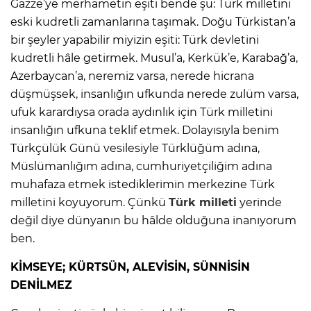
Gazze’ye merhametin eşiti bende şu: Türk milletini
eski kudretli zamanlarına taşımak. Doğu Türkistan’a
bir şeyler yapabilir miyizin eşiti: Türk devletini
kudretli hâle getirmek. Musul’a, Kerkük’e, Karabağ’a,
Azerbaycan’a, neremiz varsa, nerede hicrana
düşmüşsek, insanlığın ufkunda nerede zulüm varsa,
ufuk karardıysa orada aydınlık için Türk milletini
insanlığın ufkuna teklif etmek. Dolayısıyla benim
Türkçülük Günü vesilesiyle Türklüğüm adına,
Müslümanlığım adına, cumhuriyetçiliğim adına
muhafaza etmek istediklerimin merkezine Türk
milletini koyuyorum. Çünkü
Türk milleti
yerinde
değil diye dünyanın bu hâlde olduğuna inanıyorum
ben.
KİMSEYE; KÜRTSÜN, ALEVİSİN, SÜNNİSİN
DENİLMEZ