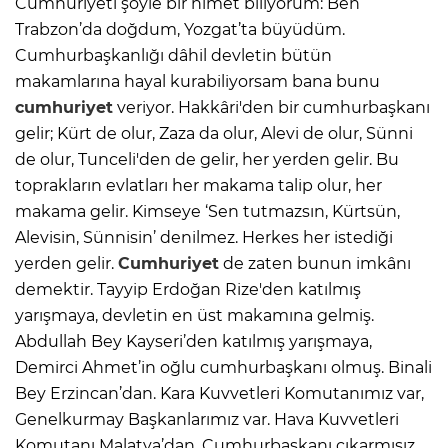
Cumhuriyeti şöyle bir nimet biliyorum: Ben
Trabzon’da doğdum, Yozgat’ta büyüdüm.
Cumhurbaşkanlığı dâhil devletin bütün
makamlarına hayal kurabiliyorsam bana bunu
cumhuriyet
veriyor. Hakkâri'den bir cumhurbaşkanı
gelir; Kürt de olur, Zaza da olur, Alevi de olur, Sünni
de olur, Tunceli'den de gelir, her yerden gelir. Bu
toprakların evlatları her makama talip olur, her
makama gelir. Kimseye ‘Sen tutmazsın, Kürtsün,
Alevisin, Sünnisin’ denilmez. Herkes her istediği
yerden gelir.
Cumhuriyet
de zaten bunun imkânı
demektir. Tayyip Erdoğan Rize'den katılmış
yarışmaya, devletin en üst makamına gelmiş.
Abdullah Bey Kayseri’den katılmış yarışmaya,
Demirci Ahmet’in oğlu cumhurbaşkanı olmuş. Binali
Bey Erzincan’dan. Kara Kuvvetleri Komutanımız var,
Genelkurmay Başkanlarımız var. Hava Kuvvetleri
Komutanı Malatya’dan. Cumhurbaşkanı çıkarmışız,