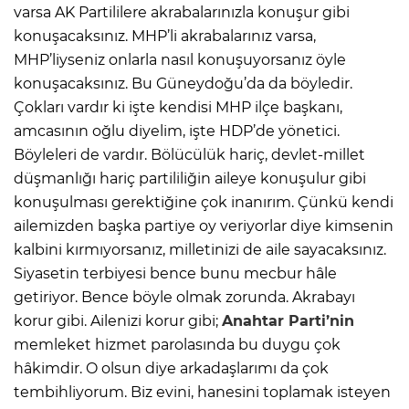
varsa AK Partililere akrabalarınızla konuşur gibi
konuşacaksınız. MHP’li akrabalarınız varsa,
MHP’liyseniz onlarla nasıl konuşuyorsanız öyle
konuşacaksınız. Bu Güneydoğu’da da böyledir.
Çokları vardır ki işte kendisi MHP ilçe başkanı,
amcasının oğlu diyelim, işte HDP’de yönetici.
Böyleleri de vardır. Bölücülük hariç, devlet-millet
düşmanlığı hariç partililiğin aileye konuşulur gibi
konuşulması gerektiğine çok inanırım. Çünkü kendi
ailemizden başka partiye oy veriyorlar diye kimsenin
kalbini kırmıyorsanız, milletinizi de aile sayacaksınız.
Siyasetin terbiyesi bence bunu mecbur hâle
getiriyor. Bence böyle olmak zorunda. Akrabayı
korur gibi. Ailenizi korur gibi;
Anahtar Parti’nin
memleket hizmet parolasında bu duygu çok
hâkimdir. O olsun diye arkadaşlarımı da çok
tembihliyorum. Biz evini, hanesini toplamak isteyen