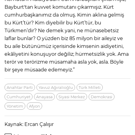
Bayburt'tan kuvvet komutanı çıkarmışız. Kürt
cumhurbaşkanımız da olmuş. Kimin aklına gelmiş
bu Kürt’tür? Kim diyebilir bu Kürt’tür, bu
Türkmen’dir? Ne demek yani, ne münasebetsiz
laflar bunlar? O yüzden biz 85 milyon bir aileyiz ve
bu aile bütünümüz içerisinde kimsenin aidiyetini,
ekâliyetini konuşuyor değiliz; hürmetsizlik yok. Ama
terör ve terörizme müsamaha asla yok, asla. Böyle
bir şeye müsaade edemeyiz.”
Anahtar Parti
Yavuz Ağıralioğlu
Türk Milleti
Cumhuriyet
Anayasa
Siyasi Merkez
Demokrasi
Yönetim
Afyon
Kaynak: Ercan Çalışır