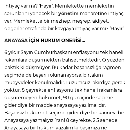
ihtiyaç var mı? ‘Hayır’. Memlekette memleketin
sorunlarını yenecek bir
yönetim
maharetine ihtiyaç
var. Memlekette bir mezhep, meşrep, aidiyet,
değerler etrafında bir kavgaya ihtiyaç var mı? ‘Hayır.’
ANAYASA
İÇİN HÜKÜM ÖNERİSİ…
6 yıldır Sayın Cumhurbaşkanı enflasyonu tek haneli
rakamlara düşürmekten bahsetmektedir. O yüzden
baktık ki düşmüyor. Bu kadar başarısızlığa rağmen
seçimde de başarılı olunamıyorsa, birtakım
müeyyideler konulmalıdır. Lüzumsuz lakırdıya gerek
yoktur. 8 çeyrekte enflasyonu tek haneli rakamlara
düşüremeyen hükümet, 90 gün içinde seçime
gider diye bir madde anayasaya yazılmalıdır.
Başarısız hükümet seçime gider diye bir karineyi biz
Anayasaya yazmalıyız. Yani 8 çeyrekte, 2.5 senede
Anayasaya bir hüküm yazalım ki başımıza ne