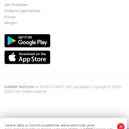
kolaylığı... Süre 2 yıla kadar uzatılabilecek
Veri Politikası
Kullanım Şartnamesi
Künye
İletişim
HABER YAZILIMI
ve TURKTICARET.NET projesidir Copyright© 2006-
2026 Tüm hakları saklıdır.
Sizlere daha iyi hizmet sunabilmek adına sitemizde çerez