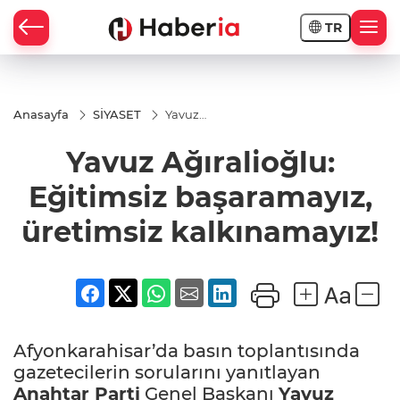
TR
Anasayfa
SİYASET
Yavuz
Ağıralioğlu:
Eğitimsiz
Yavuz Ağıralioğlu:
başaramayız,
üretimsiz
kalkınamayız!
Eğitimsiz başaramayız,
üretimsiz kalkınamayız!
Afyonkarahisar’da basın toplantısında
gazetecilerin sorularını yanıtlayan
Anahtar Parti
Genel Başkanı
Yavuz