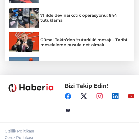
71 ilde dev narkotik operasyonu: 844
tutuklama
Gürsel Tekin’den 'tutarlılık' mesajı... Tarihi
meselelerde pusula net olmalı
Marmara Adası açıklarında arızalanan
tekne kurtarıldı
Bizi Takip Edin!
Samsun’da Alaçam'a yeni yaşam alanı
kazandırıldı
Yapay zekada onlarca uygulamanın
yerini tek asistan alabilir
Gizlilik Politikası
YÖK'ten uluslararası mezunlara ikamet
Çerez Politikası