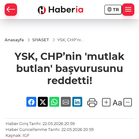
TR
Anasayfa
SİYASET
YSK, CHP’nin
'mutlak
butlan'
YSK, CHP’nin 'mutlak
başvurusunu
reddetti!
butlan' başvurusunu
reddetti!
Haber Giriş Tarihi: 22.05.2026 20:59
Haber Güncellenme Tarihi: 22.05.2026 20:59
Kaynak: IGF