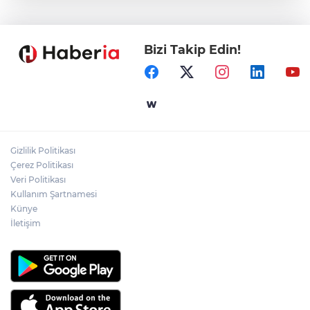
Gaziantep'in CODA&COBA'sında
mezuniyet sevinci
Bizi Takip Edin!
İçişleri Bakanı Çiftçi'den YÖK ziyareti
Temmuz'da 107 bin gıda denetimine 250
milyon TL ceza kesildi
Gizlilik Politikası
Gebze'e 5 Başkan Şehit Yılmaz Argon
Çerez Politikası
Caddesi'nde
Veri Politikası
Kullanım Şartnamesi
Künye
İletişim