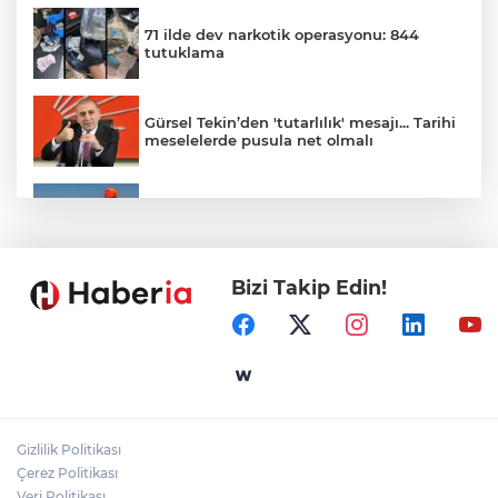
71 ilde dev narkotik operasyonu: 844
tutuklama
Gürsel Tekin’den 'tutarlılık' mesajı... Tarihi
meselelerde pusula net olmalı
Marmara Adası açıklarında arızalanan
tekne kurtarıldı
Bizi Takip Edin!
Samsun’da Alaçam'a yeni yaşam alanı
kazandırıldı
Yapay zekada onlarca uygulamanın
yerini tek asistan alabilir
Gizlilik Politikası
YÖK'ten uluslararası mezunlara ikamet
Çerez Politikası
kolaylığı... Süre 2 yıla kadar uzatılabilecek
Veri Politikası