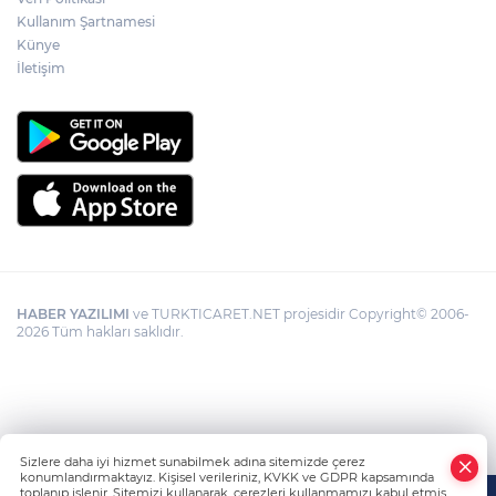
Kullanım Şartnamesi
Künye
İletişim
HABER YAZILIMI
ve TURKTICARET.NET projesidir Copyright© 2006-
2026 Tüm hakları saklıdır.
Sizlere daha iyi hizmet sunabilmek adına sitemizde çerez
konumlandırmaktayız. Kişisel verileriniz, KVKK ve GDPR kapsamında
toplanıp işlenir. Sitemizi kullanarak, çerezleri kullanmamızı kabul etmiş