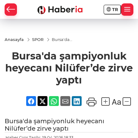
TR
Anasayfa
SPOR
Bursa'da
şampiyonluk
heyecanı
Bursa'da şampiyonluk
Nilüfer’de
zirve yaptı
heyecanı Nilüfer’de zirve
yaptı
Bursa'da şampiyonluk heyecanı
Nilüfer’de zirve yaptı
Haber Giriş Tarihi: 19.04.2026 18:33