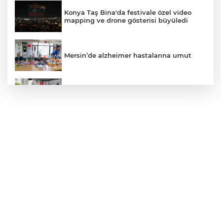
Konya Taş Bina'da festivale özel video
mapping ve drone gösterisi büyüledi
Mersin’de alzheimer hastalarına umut
Kayseri Talas Yeni Dünya ERVA Spor
Okulu açıldı
Ormanya’nın Atlas’ı yaban hayatına ışık
tutacak
Bursa İnegöl'de Alanyurt Yüzme
Havuzu'nda çalışmalar tam gaz
Kayseri Melikgazi'den ücretsiz yaz
kursları