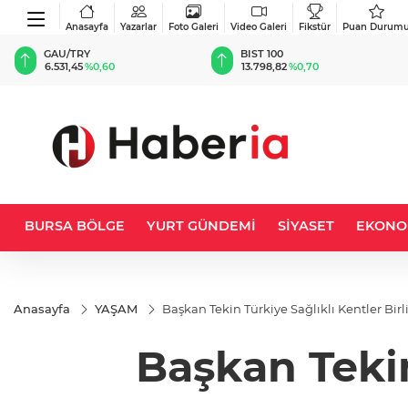
Anasayfa
Yazarlar
Foto Galeri
Video Galeri
Fikstür
Puan Durum
BIST 100
USD
13.798,82
%0,70
47,7026
%0,17
BURSA BÖLGE
YURT GÜNDEMİ
SİYASET
EKONO
Anasayfa
YAŞAM
Başkan Tekin Türkiye Sağlıklı Kentler Bi
Başkan Tekin