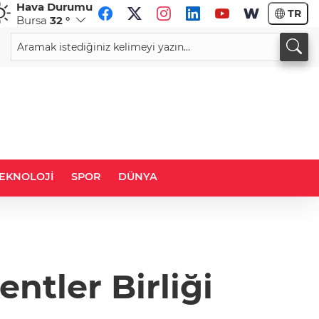
Hava Durumu
TR
Bursa
32 °
CHF
CAD
58,7037
%0,23
34,0320
%0,22
EKNOLOJİ
SPOR
DÜNYA
ntler Birliği