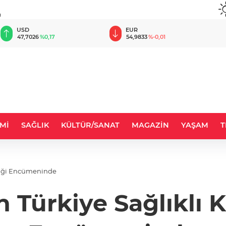
u
EUR
GBP
54,9833
%-0,01
64,1998
%0,09
Mİ
SAĞLIK
KÜLTÜR/SANAT
MAGAZİN
YAŞAM
T
rliği Encümeninde
 Türkiye Sağlıklı Ke