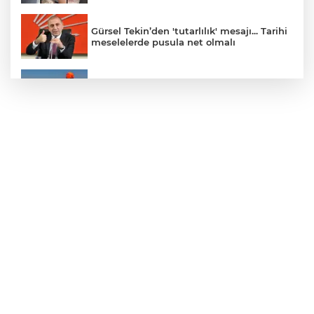
Gürsel Tekin’den 'tutarlılık' mesajı... Tarihi
meselelerde pusula net olmalı
Marmara Adası açıklarında arızalanan
tekne kurtarıldı
Samsun’da Alaçam'a yeni yaşam alanı
kazandırıldı
Yapay zekada onlarca uygulamanın
yerini tek asistan alabilir
YÖK'ten uluslararası mezunlara ikamet
kolaylığı... Süre 2 yıla kadar uzatılabilecek