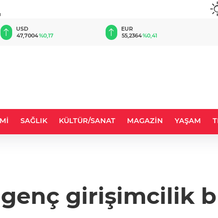
u
EUR
GBP
55,2364
%0,41
64,4326
%0,42
Mİ
SAĞLIK
KÜLTÜR/SANAT
MAGAZİN
YAŞAM
T
genç girişimcilik 