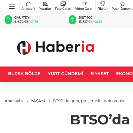
Anasayfa
Yazarlar
Foto Galeri
Video Galeri
Fikstür
Puan Durum
BIST 100
USD
13.817,94
%0,14
47,7004
%0,17
BURSA BÖLGE
YURT GÜNDEMİ
SİYASET
EKONO
Anasayfa
YAŞAM
BTSO’da genç girişimcilik buluşması
BTSO’da 