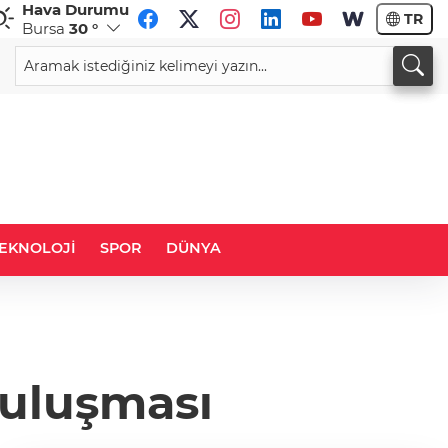
Hava Durumu
TR
Bursa
30 °
CHF
CAD
59,1010
%0,91
34,1930
%0,69
EKNOLOJİ
SPOR
DÜNYA
buluşması