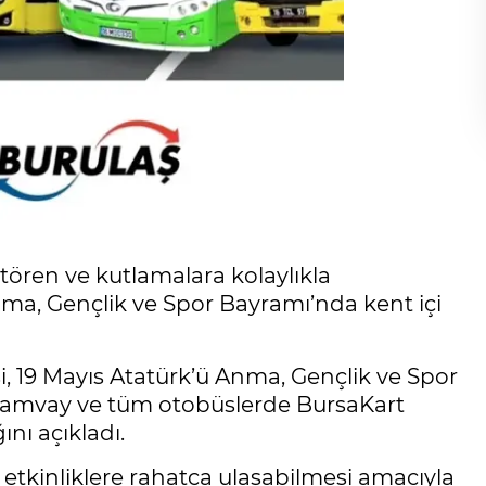
tören ve kutlamalara kolaylıkla
nma, Gençlik ve Spor Bayramı’nda kent içi
, 19 Mayıs Atatürk’ü Anma, Gençlik ve Spor
tramvay ve tüm otobüslerde BursaKart
nı açıkladı.
etkinliklere rahatça ulaşabilmesi amacıyla