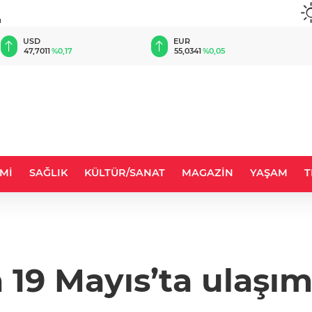
u
EUR
GBP
55,0341
%0,05
64,1841
%0,03
Mİ
SAĞLIK
KÜLTÜR/SANAT
MAGAZİN
YAŞAM
T
 19 Mayıs’ta ulaşım