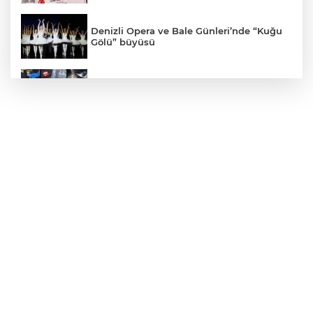
Denizli Opera ve Bale Günleri’nde “Kuğu
Gölü” büyüsü
71 ilde dev narkotik operasyonu: 844
tutuklama
Marmara Adası açıklarında arızalanan
tekne kurtarıldı
Edirne Keşan'da Önkal Kılavuz'dan
anlamlı çalışma
Gebze'de Başkan Büyükgöz YKS
şampiyonlarını ağırladı