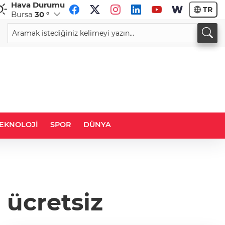
Hava Durumu
TR
Bursa
30 °
CHF
CAD
58,8349
%0,46
34,0300
%0,21
EKNOLOJİ
SPOR
DÜNYA
 ücretsiz