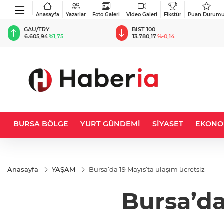
Anasayfa
Yazarlar
Foto Galeri
Video Galeri
Fikstür
Puan Durum
BIST 100
USD
13.780,17
%-0,14
47,7011
%0,17
BURSA BÖLGE
YURT GÜNDEMİ
SİYASET
EKONO
Anasayfa
YAŞAM
Bursa’da 19 Mayıs’ta ulaşım ücretsiz
Bursa’da