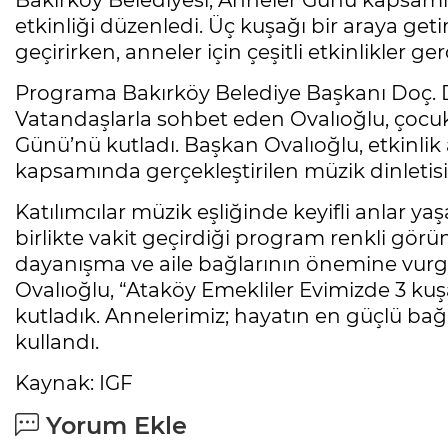
Bakırköy Belediyesi, Anneler Günü kapsamı
etkinliği düzenledi. Üç kuşağı bir araya getir
geçirirken, anneler için çeşitli etkinlikler gerç
Programa Bakırköy Belediye Başkanı Doç. Dr
Vatandaşlarla sohbet eden Ovalıoğlu, çocukl
Günü’nü kutladı. Başkan Ovalıoğlu, etkinlik 
kapsamında gerçekleştirilen müzik dinletis
Katılımcılar müzik eşliğinde keyifli anlar ya
birlikte vakit geçirdiği program renkli görü
dayanışma ve aile bağlarının önemine vurg
Ovalıoğlu, “Ataköy Emekliler Evimizde 3 ku
kutladık. Annelerimiz; hayatın en güçlü bağı
kullandı.
Kaynak: IGF
Yorum Ekle