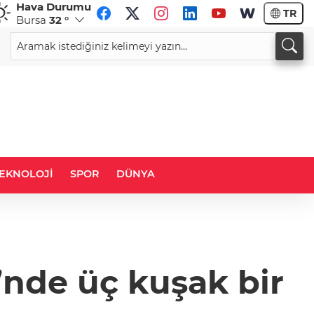
Hava Durumu
TR
Bursa
32 °
CHF
CAD
58,7599
%0,34
33,9929
%0,12
EKNOLOJİ
SPOR
DÜNYA
’nde üç kuşak bir