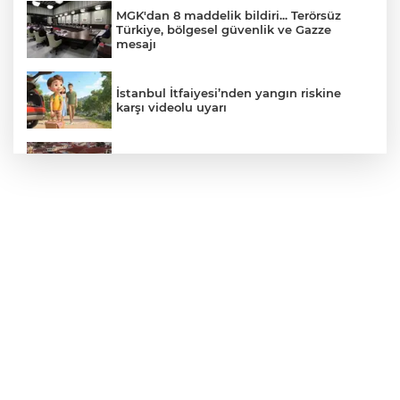
MGK'dan 8 maddelik bildiri... Terörsüz
Türkiye, bölgesel güvenlik ve Gazze
mesajı
İstanbul İtfaiyesi’nden yangın riskine
karşı videolu uyarı
Ayvalık, Tarihi Gümrük Meydanı'na
kavuştu
TÜBİTAK'tan lisansüstü araştırmacılara
performans bursu çağrısı
Ankara ATA Çiftliği yoncaları Doğal
Yaşam Parkı'na ulaştırıldı
Bursa Osmangazi’de kaldırımlar işgalden
temizlendi