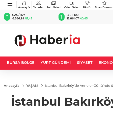
Anasayfa
Yazarlar
Foto Galeri
Video Galeri
Fikstür
Puan Durum
BIST 100
USD
13.861,07
%0,45
47,6957
%0,17
BURSA BÖLGE
YURT GÜNDEMİ
SİYASET
EKONO
Anasayfa
YAŞAM
İstanbul Bakırköy’de Anneler Günü’nde üç
İstanbul Bakırkö