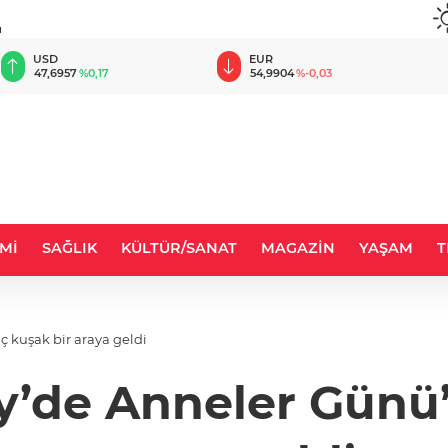
u
EUR
GBP
54,9904
%-0,03
64,1762
%0,02
Mİ
SAĞLIK
KÜLTÜR/SANAT
MAGAZİN
YAŞAM
T
 kuşak bir araya geldi
y’de Anneler Günü