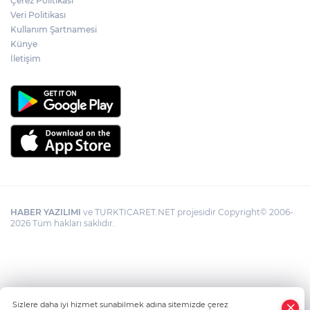
Çerez Politikası
suyu yatırımı
Veri Politikası
Kullanım Şartnamesi
Künye
İletişim
HABER YAZILIMI
ve TURKTICARET.NET projesidir Copyright© 2006-
2026 Tüm hakları saklıdır.
Sizlere daha iyi hizmet sunabilmek adına sitemizde çerez