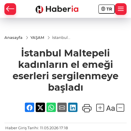
TR
Anasayfa
YAŞAM
İstanbul
Maltepeli
kadınların el
İstanbul Maltepeli
emeği
eserleri
sergilenmeye
kadınların el emeği
başladı
eserleri sergilenmeye
başladı
Haber Giriş Tarihi: 11.05.2026 17:18