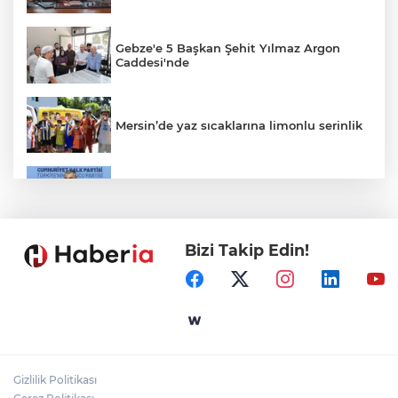
Gebze'e 5 Başkan Şehit Yılmaz Argon
Caddesi'nde
Mersin’de yaz sıcaklarına limonlu serinlik
CHP'de kongre hazırlıkları hızlandı... 8 ile
daha yeni il başkanı atandı
Bizi Takip Edin!
İçişleri Bakanı Çiftçi'den YÖK ziyareti
Gaziantep'in CODA&COBA'sında
mezuniyet sevinci
Gizlilik Politikası
Mersin'de 4 merkez ilçeye güçlü yağmur