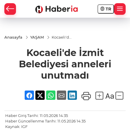
TR
Anasayfa
YAŞAM
Kocaeli'de
İzmit
Belediyesi
Kocaeli'de İzmit
anneleri
unutmadı
Belediyesi anneleri
unutmadı
Haber Giriş Tarihi: 11.05.2026 14:35
Haber Güncellenme Tarihi: 11.05.2026 14:35
Kaynak: IGF