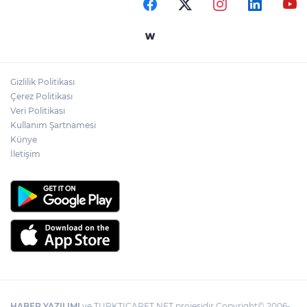
Gaziantep'in CODA&COBA'sında
mezuniyet sevinci
Gizlilik Politikası
Temmuz'da 107 bin gıda denetimine 250
Çerez Politikası
milyon TL ceza kesildi
Veri Politikası
Kullanım Şartnamesi
Künye
İletişim
HABER YAZILIMI
ve TURKTICARET.NET projesidir Copyright© 2006-