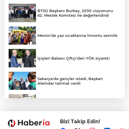
BTSO Başkanı Burkay, 2030 vizyonunu
62. Meslek Komitesi ile değerlendirdi
Mersin’de yaz sıcaklarına limonlu serinlik
İçişleri Bakanı Çiftçi'den YÖK ziyareti
Sakarya'da gençler istedi, Başkan
Alemdar talimat verdi
Gebze'e 5 Başkan Şehit Yılmaz Argon
Caddesi'nde
Bizi Takip Edin!
Akademi Manisa’da eğitimler başladı