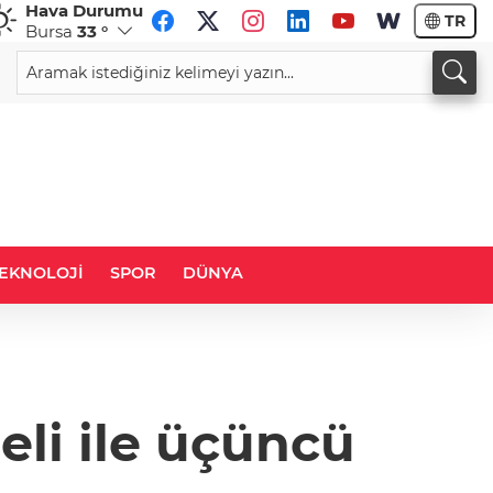
Hava Durumu
TR
Bursa
33 °
CHF
CAD
58,9984
%0,13
33,9703
%0,09
EKNOLOJİ
SPOR
DÜNYA
eli ile üçüncü