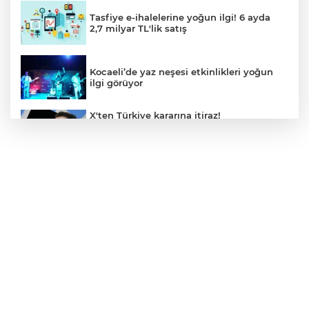
Tasfiye e-ihalelerine yoğun ilgi! 6 ayda
2,7 milyar TL'lik satış
Kocaeli’de yaz neşesi etkinlikleri yoğun
ilgi görüyor
X'ten Türkiye kararına itiraz!
İmamoğlu'nun Cumhurbaşkanlığı
Adaylığı Ofisi hesabına erişim engeli
mahkemeye taşındı
Mersin'de 4 merkez ilçeye güçlü yağmur
suyu yatırımı
Türk Kayak Merkezleri Birliği'nin 3'üncü
zirvesi Kayseri Erciyes'te
Özgür Aras'ın çok konuşulan kitabı yeni
baskısını Titanic Luxury Collection
Bodrum’da kutladı