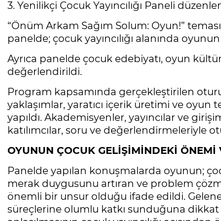
3. Yenilikçi Çocuk Yayıncılığı Paneli düzenle
“Önüm Arkam Sağım Solum: Oyun!” temasıyla
panelde; çocuk yayıncılığı alanında oyunun y
Ayrıca panelde çocuk edebiyatı, oyun kültür
değerlendirildi.
Program kapsamında gerçekleştirilen oturum
yaklaşımlar, yaratıcı içerik üretimi ve oyun
yapıldı. Akademisyenler, yayıncılar ve girişi
katılımcılar, soru ve değerlendirmeleriyle 
OYUNUN ÇOCUK GELİŞİMİNDEKİ ÖNEMİ
Panelde yapılan konuşmalarda oyunun; çocuk
merak duygusunu artıran ve problem çözme 
önemli bir unsur olduğu ifade edildi. Gelen
süreçlerine olumlu katkı sunduğuna dikkat 