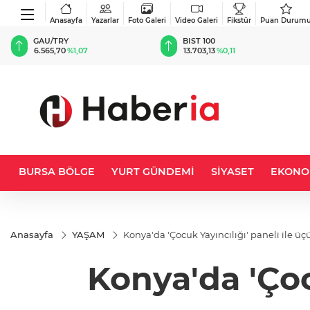
Anasayfa
Yazarlar
Foto Galeri
Video Galeri
Fikstür
Puan Durum
BIST 100
USD
13.703,13
%0,11
47,5826
%0,05
BURSA BÖLGE
YURT GÜNDEMİ
SİYASET
EKONO
Anasayfa
YAŞAM
Konya'da 'Çocuk Yayıncılığı' paneli ile 
Konya'da 'Çoc