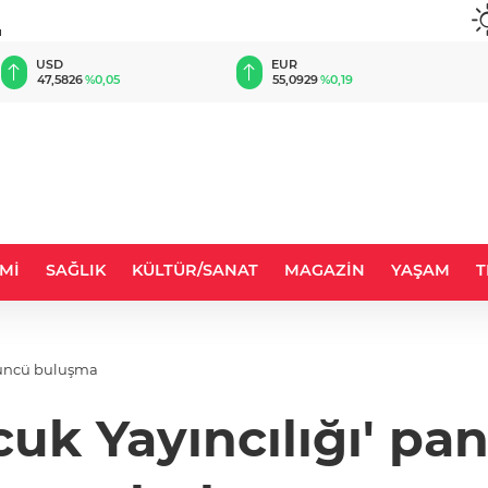
u
EUR
GBP
55,0929
%0,19
64,2218
%0,23
Mİ
SAĞLIK
KÜLTÜR/SANAT
MAGAZİN
YAŞAM
T
üçüncü buluşma
uk Yayıncılığı' pan