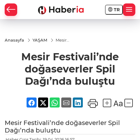
TR
Anasayfa
YAŞAM
Mesir
Festivali’nde
doğaseverler
Mesir Festivali’nde
Spil
Dağı’nda
buluştu
doğaseverler Spil
Dağı’nda buluştu
Mesir Festivali’nde doğaseverler Spil
Dağı’nda buluştu
Haber Giriş Tarihi: 19.04.2026 16:57