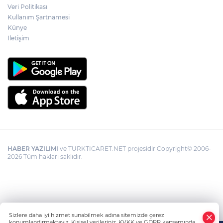
kolaylığı... Süre 2 yıla kadar uzatılabilecek
Veri Politikası
Kullanım Şartnamesi
Künye
İletişim
HABER YAZILIMI
ve TURKTICARET.NET projesidir Copyright© 2006-
2026 Tüm hakları saklıdır.
Sizlere daha iyi hizmet sunabilmek adına sitemizde çerez
konumlandırmaktayız. Kişisel verileriniz, KVKK ve GDPR kapsamında