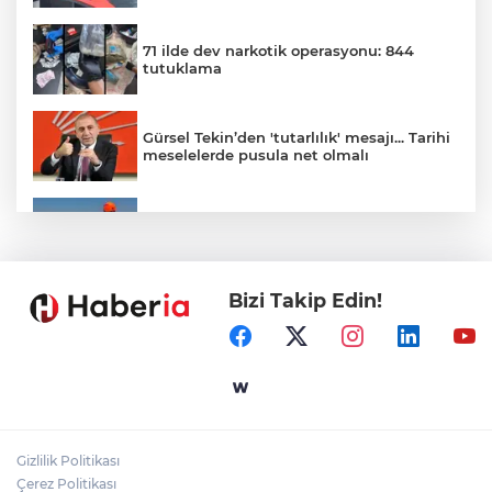
71 ilde dev narkotik operasyonu: 844
tutuklama
Gürsel Tekin’den 'tutarlılık' mesajı... Tarihi
meselelerde pusula net olmalı
Marmara Adası açıklarında arızalanan
tekne kurtarıldı
Bizi Takip Edin!
Samsun’da Alaçam'a yeni yaşam alanı
kazandırıldı
Yapay zekada onlarca uygulamanın
yerini tek asistan alabilir
Gizlilik Politikası
YÖK'ten uluslararası mezunlara ikamet
Çerez Politikası