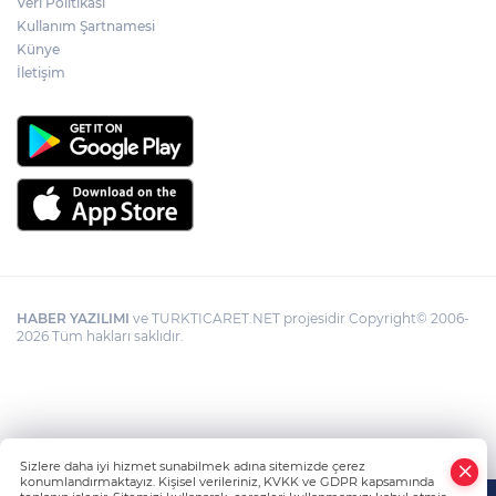
Veri Politikası
Kullanım Şartnamesi
Künye
İletişim
HABER YAZILIMI
ve TURKTICARET.NET projesidir Copyright© 2006-
2026 Tüm hakları saklıdır.
Sizlere daha iyi hizmet sunabilmek adına sitemizde çerez
konumlandırmaktayız. Kişisel verileriniz, KVKK ve GDPR kapsamında