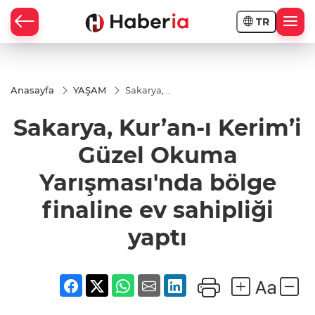
TR
Anasayfa
YAŞAM
Sakarya,
Kur’an-ı
Kerim’i Güzel
Sakarya, Kur’an-ı Kerim’i
Okuma
Yarışması'nda
bölge
Güzel Okuma
finaline ev
sahipliği
Yarışması'nda bölge
yaptı
finaline ev sahipliği
yaptı