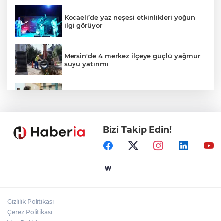
Kocaeli’de yaz neşesi etkinlikleri yoğun
ilgi görüyor
Mersin'de 4 merkez ilçeye güçlü yağmur
suyu yatırımı
Gaziantep'in CODA&COBA'sında
mezuniyet sevinci
Bizi Takip Edin!
İçişleri Bakanı Çiftçi'den YÖK ziyareti
Temmuz'da 107 bin gıda denetimine 250
milyon TL ceza kesildi
Gizlilik Politikası
Gebze'e 5 Başkan Şehit Yılmaz Argon
Çerez Politikası
Caddesi'nde