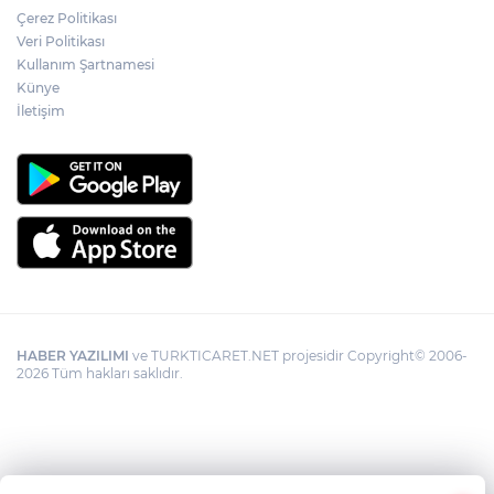
Kayseri Melikgazi'den ücretsiz yaz
Çerez Politikası
kursları
Veri Politikası
Kullanım Şartnamesi
Künye
İletişim
HABER YAZILIMI
ve TURKTICARET.NET projesidir Copyright© 2006-
2026 Tüm hakları saklıdır.