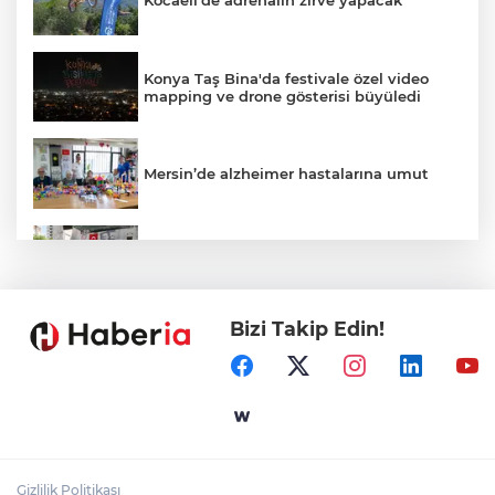
Konya Taş Bina'da festivale özel video
mapping ve drone gösterisi büyüledi
Mersin’de alzheimer hastalarına umut
Kayseri Talas Yeni Dünya ERVA Spor
Okulu açıldı
Bizi Takip Edin!
Ormanya’nın Atlas’ı yaban hayatına ışık
tutacak
Bursa İnegöl'de Alanyurt Yüzme
Havuzu'nda çalışmalar tam gaz
Gizlilik Politikası