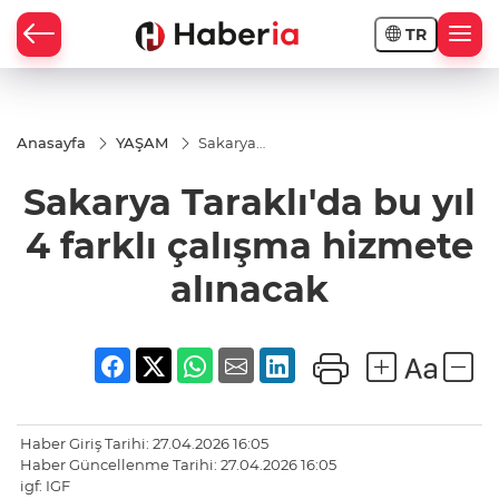
TR
Anasayfa
YAŞAM
Sakarya
Taraklı'da
bu yıl 4
Sakarya Taraklı'da bu yıl
farklı
çalışma
hizmete
4 farklı çalışma hizmete
alınacak
alınacak
Haber Giriş Tarihi: 27.04.2026 16:05
Haber Güncellenme Tarihi: 27.04.2026 16:05
igf: IGF