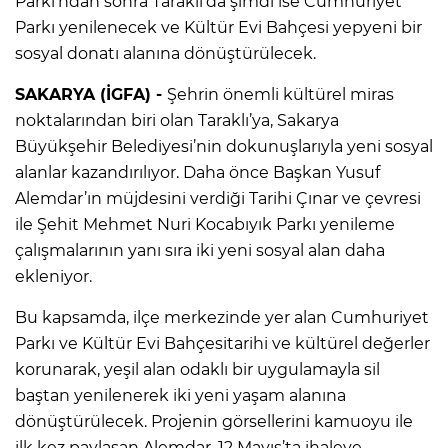
Parkı’ndan sonra Taraklı’da şimdi ise Cumhuriyet
Parkı yenilenecek ve Kültür Evi Bahçesi yepyeni bir
sosyal donatı alanına dönüştürülecek.
SAKARYA (İGFA) -
Şehrin önemli kültürel miras
noktalarından biri olan Taraklı’ya, Sakarya
Büyükşehir Belediyesi’nin dokunuşlarıyla yeni sosyal
alanlar kazandırılıyor. Daha önce Başkan Yusuf
Alemdar’ın müjdesini verdiği Tarihi Çınar ve çevresi
ile Şehit Mehmet Nuri Kocabıyık Parkı yenileme
çalışmalarının yanı sıra iki yeni sosyal alan daha
ekleniyor.
Bu kapsamda, ilçe merkezinde yer alan Cumhuriyet
Parkı ve Kültür Evi Bahçesitarihi ve kültürel değerler
korunarak, yeşil alan odaklı bir uygulamayla sil
baştan yenilenerek iki yeni yaşam alanına
dönüştürülecek. Projenin görsellerini kamuoyu ile
ilk kez paylaşan Alemdar, 12 Mayıs’ta ihaleye