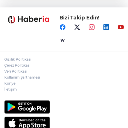
Caddesi'nde
Bizi Takip Edin!
Ömer Çelik: 2 yıllık çalışmanın en önemli
aşamasındayız
CHP'de kongre hazırlıkları hızlandı... 8 ile
daha yeni il başkanı atandı
Gizlilik Politikası
Çerez Politikası
İçişleri Bakanı Çiftçi'den YÖK ziyareti
Veri Politikası
Kullanım Şartnamesi
Künye
İletişim