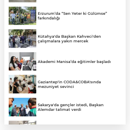
Erzurum’da “Sen Yeter ki Gülümse”
farkındalığı
Kütahya'da Başkan Kahveci'den
çalışmalara yakın mercek
Akademi Manisa’da eğitimler başladı
Gaziantep'in CODA&COBA'sında
mezuniyet sevinci
Sakarya'da gençler istedi, Başkan
Alemdar talimat verdi
Gebze'e 5 Başkan Şehit Yılmaz Argon