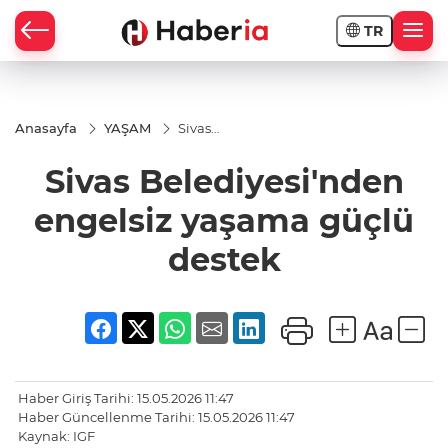
TR
Anasayfa
YAŞAM
Sivas
Belediyesi'nden
engelsiz
Sivas Belediyesi'nden
yaşama güçlü
destek
engelsiz yaşama güçlü
destek
Haber Giriş Tarihi: 15.05.2026 11:47
Haber Güncellenme Tarihi: 15.05.2026 11:47
Kaynak: IGF