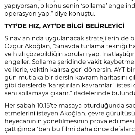
yapıyorsan, o konu senin ‘sollama’ engelind
operasyon yap.” diye konuştu.
TYT’DE HIZ, AYT’DE BİLGİ BELİRLEYİCİ
Sınav anında uygulanacak stratejilerin de ba
Özgür Akoğlan, “Sınavda turlama tekniği ha
ve hızlı çözebildiğin soruları yap. İnatlaştı
engeller. Sollama şeridinde vakit kaybetme
ve ilerle, vaktin kalırsa geri dönersin. AYT bi
gün mutlaka bir dersin kavram haritasını çıka
gibi derslerde ‘karıştırılan kavramlar’ listes
seni sollamaya çıkarır.” ifadelerinde bulund
Her sabah 10.15’te masaya oturduğunda sad
etmelerini isteyen Akoğlan, çevre gürültüsü
heyecanının yönetilmesinin prova edilmesi ge
çattığında ‘ben bu filmi daha önce defalarca