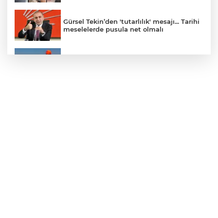
Gürsel Tekin’den 'tutarlılık' mesajı... Tarihi
meselelerde pusula net olmalı
Marmara Adası açıklarında arızalanan
tekne kurtarıldı
Samsun’da Alaçam'a yeni yaşam alanı
kazandırıldı
Yapay zekada onlarca uygulamanın
yerini tek asistan alabilir
YÖK'ten uluslararası mezunlara ikamet
kolaylığı... Süre 2 yıla kadar uzatılabilecek