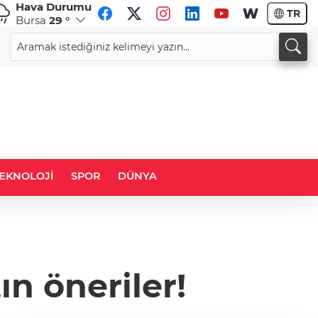
Hava Durumu
TR
Bursa
29 °
CHF
CAD
59,0083
%0,82
34,1883
%0,73
EKNOLOJİ
SPOR
DÜNYA
ın öneriler!