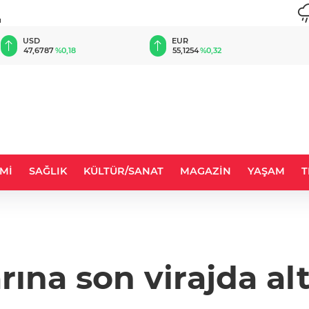
u
EUR
GBP
55,1254
%0,32
64,3468
%0,38
Mİ
SAĞLIK
KÜLTÜR/SANAT
MAGAZİN
YAŞAM
T
ına son virajda alt