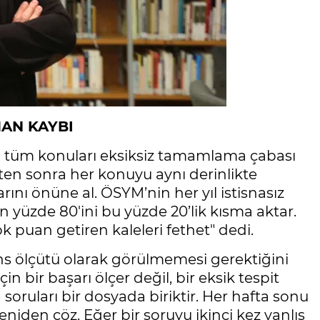
AN KAYBI
in tüm konuları eksiksiz tamamlama çabası
en sonra her konuyu aynı derinlikte
arını önüne al. ÖSYM’nin her yıl istisnasız
in yüzde 80'ini bu yüzde 20’lik kısma aktar.
 puan getiren kaleleri fethet" dedi.
ns ölçütü olarak görülmemesi gerektiğini
 bir başarı ölçer değil, bir eksik tespit
soruları bir dosyada biriktir. Her hafta sonu
eniden çöz. Eğer bir soruyu ikinci kez yanlış