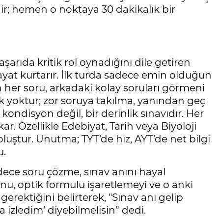
ir; hemen o noktaya 30 dakikalık bir
şarıda kritik rol oynadığını dile getiren
yat kurtarır. İlk turda sadece emin olduğun
ğın her soru, arkadaki kolay soruları görmeni
k yoktur; zor soruya takılma, yanından geç
r kondisyon değil, bir derinlik sınavıdır. Her
r. Özellikle Edebiyat, Tarih veya Biyoloji
i oluştur. Unutma; TYT’de hız, AYT’de net bilgi
u.
ece soru çözme, sınav anını hayal
nü, optik formülü işaretlemeyi ve o anki
rektiğini belirterek, "Sınav anı gelip
 izledim’ diyebilmelisin” dedi.