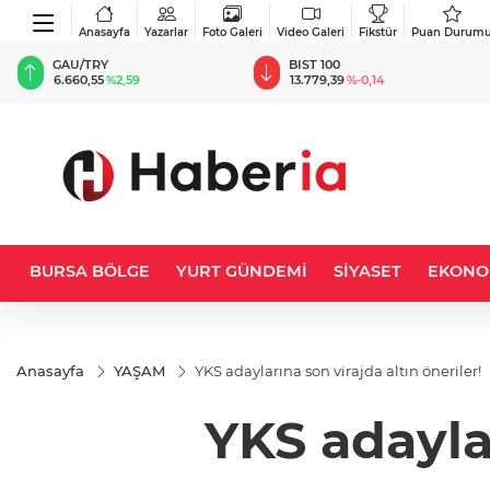
Anasayfa
Yazarlar
Foto Galeri
Video Galeri
Fikstür
Puan Durum
BIST 100
USD
13.779,39
%-0,14
47,6787
%0,18
BURSA BÖLGE
YURT GÜNDEMİ
SİYASET
EKONO
Anasayfa
YAŞAM
YKS adaylarına son virajda altın öneriler!
YKS adaylar