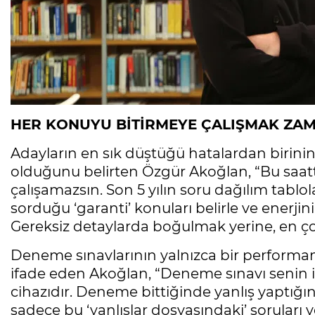
HER KONUYU BİTİRMEYE ÇALIŞMAK ZAM
Adayların en sık düştüğü hatalardan birin
olduğunu belirten Özgür Akoğlan, “Bu saatt
çalışamazsın. Son 5 yılın soru dağılım tablol
sorduğu ‘garanti’ konuları belirle ve enerjin
Gereksiz detaylarda boğulmak yerine, en çok
Deneme sınavlarının yalnızca bir performa
ifade eden Akoğlan, “Deneme sınavı senin için
cihazıdır. Deneme bittiğinde yanlış yaptığın 
sadece bu ‘yanlışlar dosyasındaki’ soruları y